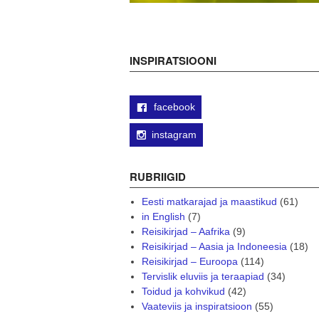
INSPIRATSIOONI
facebook
instagram
RUBRIIGID
Eesti matkarajad ja maastikud
(61)
in English
(7)
Reisikirjad – Aafrika
(9)
Reisikirjad – Aasia ja Indoneesia
(18)
Reisikirjad – Euroopa
(114)
Tervislik eluviis ja teraapiad
(34)
Toidud ja kohvikud
(42)
Vaateviis ja inspiratsioon
(55)