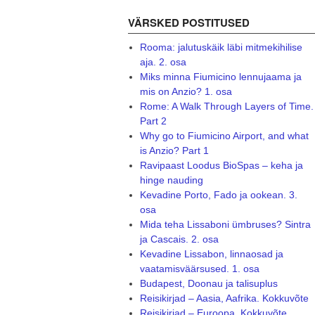
VÄRSKED POSTITUSED
Rooma: jalutuskäik läbi mitmekihilise
aja. 2. osa
Miks minna Fiumicino lennujaama ja
mis on Anzio? 1. osa
Rome: A Walk Through Layers of Time.
Part 2
Why go to Fiumicino Airport, and what
is Anzio? Part 1
Ravipaast Loodus BioSpas – keha ja
hinge nauding
Kevadine Porto, Fado ja ookean. 3.
osa
Mida teha Lissaboni ümbruses? Sintra
ja Cascais. 2. osa
Kevadine Lissabon, linnaosad ja
vaatamisväärsused. 1. osa
Budapest, Doonau ja talisuplus
Reisikirjad – Aasia, Aafrika. Kokkuvõte
Reisikirjad – Euroopa. Kokkuvõte