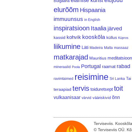
elujõud
elamise kunst
Bulgaaria
elurõõm
Hispaania
immuunsus
in English
inspiratsioon
Itaalia
järved
kooskõla
kohvik
kassid
küllus
Küpros
liikumine
Läti
Madeira
Malta
massaaz
matkarajad
meditatsioon
Mauritius
Portugal
rabad
raamat
mineraalid
Poola
reisimine
Tai
ravimtaimed
Sri Lanka
tervis
toit
teraapiad
toiduretsept
vulkaanisaar
õnn
vääriskivid
värvid
Terviseviis. Kooskõl
© Terviseviis OÜ. Kõ