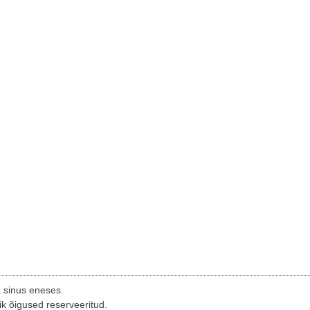
a sinus eneses.
ik õigused reserveeritud.