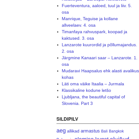
Fuerteventura, aaloed, tuul ja liiv. 5.
osa
Manrique, Teguise ja kollane
allveelaev. 4. osa
Timanfaya rahvuspark, koopad ja
kaktused. 3. osa
Lanzarote kuurordid ja põllumajandus.
2. osa
Järgmine Kanaari saar – Lanzarote. 1.
osa
Mudaravi Haapsalus ehk alasti avalikus
kohas
Läti oma väike Itaalia – Jurmala
Klassikaline kodune letšo
Ljubljana, the beautiful capital of
Slovenia. Part 3
SILDIPILV
aeg
armastus
allikad
Bali
Bangkok