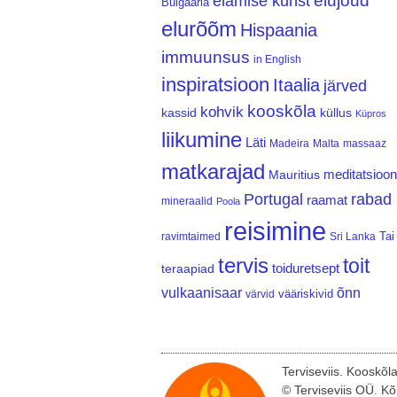
elujõud
elamise kunst
Bulgaaria
elurõõm
Hispaania
immuunsus
in English
inspiratsioon
Itaalia
järved
kooskõla
kohvik
kassid
küllus
Küpros
liikumine
Läti
Madeira
Malta
massaaz
matkarajad
meditatsioon
Mauritius
Portugal
rabad
raamat
mineraalid
Poola
reisimine
Tai
ravimtaimed
Sri Lanka
tervis
toit
teraapiad
toiduretsept
vulkaanisaar
õnn
vääriskivid
värvid
Terviseviis. Kooskõl
© Terviseviis OÜ. Kõ