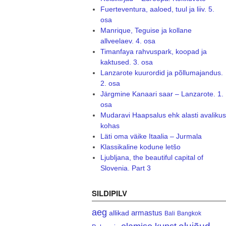
Fuerteventura, aaloed, tuul ja liiv. 5.
osa
Manrique, Teguise ja kollane
allveelaev. 4. osa
Timanfaya rahvuspark, koopad ja
kaktused. 3. osa
Lanzarote kuurordid ja põllumajandus.
2. osa
Järgmine Kanaari saar – Lanzarote. 1.
osa
Mudaravi Haapsalus ehk alasti avalikus
kohas
Läti oma väike Itaalia – Jurmala
Klassikaline kodune letšo
Ljubljana, the beautiful capital of
Slovenia. Part 3
SILDIPILV
aeg
armastus
allikad
Bali
Bangkok