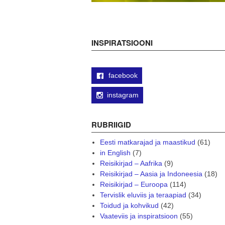
INSPIRATSIOONI
facebook
instagram
RUBRIIGID
Eesti matkarajad ja maastikud
(61)
in English
(7)
Reisikirjad – Aafrika
(9)
Reisikirjad – Aasia ja Indoneesia
(18)
Reisikirjad – Euroopa
(114)
Tervislik eluviis ja teraapiad
(34)
Toidud ja kohvikud
(42)
Vaateviis ja inspiratsioon
(55)