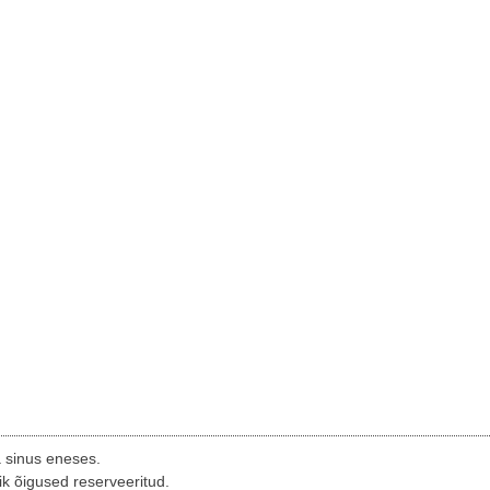
a sinus eneses.
ik õigused reserveeritud.