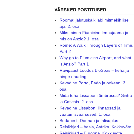
VÄRSKED POSTITUSED
Rooma: jalutuskäik läbi mitmekihilise
aja. 2. osa
Miks minna Fiumicino lennujaama ja
mis on Anzio? 1. osa
Rome: A Walk Through Layers of Time.
Part 2
Why go to Fiumicino Airport, and what
is Anzio? Part 1
Ravipaast Loodus BioSpas – keha ja
hinge nauding
Kevadine Porto, Fado ja ookean. 3.
osa
Mida teha Lissaboni ümbruses? Sintra
ja Cascais. 2. osa
Kevadine Lissabon, linnaosad ja
vaatamisväärsused. 1. osa
Budapest, Doonau ja talisuplus
Reisikirjad – Aasia, Aafrika. Kokkuvõte
Reisikirjad – Euroopa. Kokkuvõte