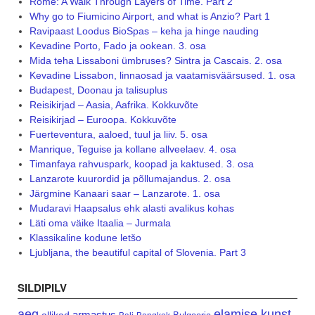
Rome: A Walk Through Layers of Time. Part 2
Why go to Fiumicino Airport, and what is Anzio? Part 1
Ravipaast Loodus BioSpas – keha ja hinge nauding
Kevadine Porto, Fado ja ookean. 3. osa
Mida teha Lissaboni ümbruses? Sintra ja Cascais. 2. osa
Kevadine Lissabon, linnaosad ja vaatamisväärsused. 1. osa
Budapest, Doonau ja talisuplus
Reisikirjad – Aasia, Aafrika. Kokkuvõte
Reisikirjad – Euroopa. Kokkuvõte
Fuerteventura, aaloed, tuul ja liiv. 5. osa
Manrique, Teguise ja kollane allveelaev. 4. osa
Timanfaya rahvuspark, koopad ja kaktused. 3. osa
Lanzarote kuurordid ja põllumajandus. 2. osa
Järgmine Kanaari saar – Lanzarote. 1. osa
Mudaravi Haapsalus ehk alasti avalikus kohas
Läti oma väike Itaalia – Jurmala
Klassikaline kodune letšo
Ljubljana, the beautiful capital of Slovenia. Part 3
SILDIPILV
aeg
elamise kunst
armastus