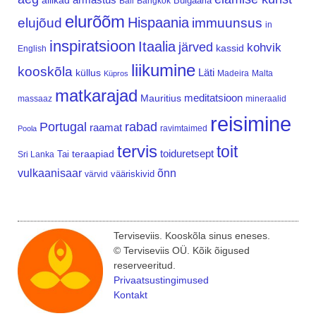
allikad
Bulgaaria
Bali
Bangkok
elurõõm
Hispaania
elujõud
immuunsus
in
inspiratsioon
Itaalia
järved
kohvik
kassid
English
liikumine
kooskõla
Läti
küllus
Madeira
Malta
Küpros
matkarajad
meditatsioon
Mauritius
massaaz
mineraalid
reisimine
Portugal
rabad
raamat
ravimtaimed
Poola
tervis
toit
teraapiad
toiduretsept
Tai
Sri Lanka
vulkaanisaar
õnn
vääriskivid
värvid
Terviseviis. Kooskõla sinus eneses.
© Terviseviis OÜ. Kõik õigused
reserveeritud.
Privaatsustingimused
Kontakt