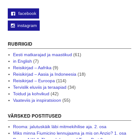
facebook
instagram
RUBRIIGID
Eesti matkarajad ja maastikud
(61)
in English
(7)
Reisikirjad – Aafrika
(9)
Reisikirjad – Aasia ja Indoneesia
(18)
Reisikirjad – Euroopa
(114)
Tervislik eluviis ja teraapiad
(34)
Toidud ja kohvikud
(42)
Vaateviis ja inspiratsioon
(55)
VÄRSKED POSTITUSED
Rooma: jalutuskäik läbi mitmekihilise aja. 2. osa
Miks minna Fiumicino lennujaama ja mis on Anzio? 1. osa