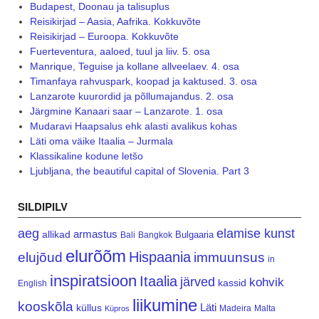
Budapest, Doonau ja talisuplus
Reisikirjad – Aasia, Aafrika. Kokkuvõte
Reisikirjad – Euroopa. Kokkuvõte
Fuerteventura, aaloed, tuul ja liiv. 5. osa
Manrique, Teguise ja kollane allveelaev. 4. osa
Timanfaya rahvuspark, koopad ja kaktused. 3. osa
Lanzarote kuurordid ja põllumajandus. 2. osa
Järgmine Kanaari saar – Lanzarote. 1. osa
Mudaravi Haapsalus ehk alasti avalikus kohas
Läti oma väike Itaalia – Jurmala
Klassikaline kodune letšo
Ljubljana, the beautiful capital of Slovenia. Part 3
SILDIPILV
aeg
elamise kunst
armastus
allikad
Bulgaaria
Bali
Bangkok
elurõõm
Hispaania
elujõud
immuunsus
in
inspiratsioon
Itaalia
järved
kohvik
kassid
English
liikumine
kooskõla
Läti
küllus
Madeira
Malta
Küpros