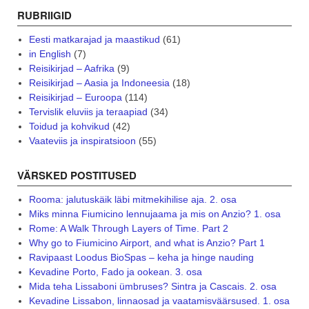
RUBRIIGID
Eesti matkarajad ja maastikud
(61)
in English
(7)
Reisikirjad – Aafrika
(9)
Reisikirjad – Aasia ja Indoneesia
(18)
Reisikirjad – Euroopa
(114)
Tervislik eluviis ja teraapiad
(34)
Toidud ja kohvikud
(42)
Vaateviis ja inspiratsioon
(55)
VÄRSKED POSTITUSED
Rooma: jalutuskäik läbi mitmekihilise aja. 2. osa
Miks minna Fiumicino lennujaama ja mis on Anzio? 1. osa
Rome: A Walk Through Layers of Time. Part 2
Why go to Fiumicino Airport, and what is Anzio? Part 1
Ravipaast Loodus BioSpas – keha ja hinge nauding
Kevadine Porto, Fado ja ookean. 3. osa
Mida teha Lissaboni ümbruses? Sintra ja Cascais. 2. osa
Kevadine Lissabon, linnaosad ja vaatamisväärsused. 1. osa