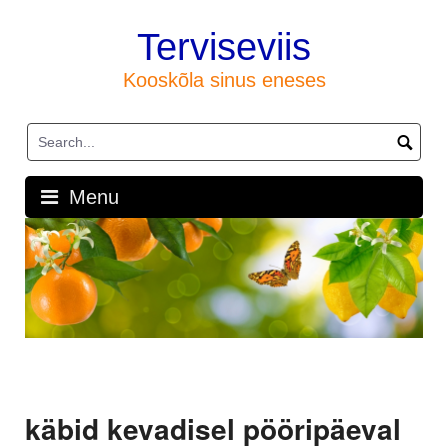
Skip
to
Terviseviis
content
Kooskõla sinus eneses
Menu
käbid kevadisel pööripäeval