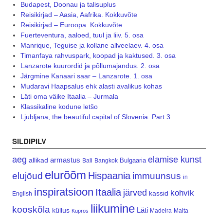
Budapest, Doonau ja talisuplus
Reisikirjad – Aasia, Aafrika. Kokkuvõte
Reisikirjad – Euroopa. Kokkuvõte
Fuerteventura, aaloed, tuul ja liiv. 5. osa
Manrique, Teguise ja kollane allveelaev. 4. osa
Timanfaya rahvuspark, koopad ja kaktused. 3. osa
Lanzarote kuurordid ja põllumajandus. 2. osa
Järgmine Kanaari saar – Lanzarote. 1. osa
Mudaravi Haapsalus ehk alasti avalikus kohas
Läti oma väike Itaalia – Jurmala
Klassikaline kodune letšo
Ljubljana, the beautiful capital of Slovenia. Part 3
SILDIPILV
aeg
elamise kunst
armastus
allikad
Bulgaaria
Bali
Bangkok
elurõõm
Hispaania
elujõud
immuunsus
in
inspiratsioon
Itaalia
järved
kohvik
kassid
English
liikumine
kooskõla
Läti
küllus
Madeira
Malta
Küpros