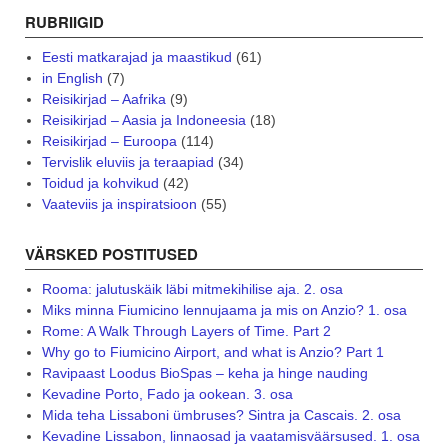
RUBRIIGID
Eesti matkarajad ja maastikud
(61)
in English
(7)
Reisikirjad – Aafrika
(9)
Reisikirjad – Aasia ja Indoneesia
(18)
Reisikirjad – Euroopa
(114)
Tervislik eluviis ja teraapiad
(34)
Toidud ja kohvikud
(42)
Vaateviis ja inspiratsioon
(55)
VÄRSKED POSTITUSED
Rooma: jalutuskäik läbi mitmekihilise aja. 2. osa
Miks minna Fiumicino lennujaama ja mis on Anzio? 1. osa
Rome: A Walk Through Layers of Time. Part 2
Why go to Fiumicino Airport, and what is Anzio? Part 1
Ravipaast Loodus BioSpas – keha ja hinge nauding
Kevadine Porto, Fado ja ookean. 3. osa
Mida teha Lissaboni ümbruses? Sintra ja Cascais. 2. osa
Kevadine Lissabon, linnaosad ja vaatamisväärsused. 1. osa