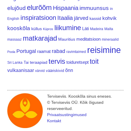
elurõõm
Hispaania
elujõud
immuunsus
in
inspiratsioon
Itaalia
järved
kohvik
kassid
English
liikumine
kooskõla
Läti
küllus
Madeira
Malta
Küpros
matkarajad
meditatsioon
Mauritius
massaaz
mineraalid
reisimine
Portugal
rabad
raamat
ravimtaimed
Poola
tervis
toit
teraapiad
toiduretsept
Tai
Sri Lanka
vulkaanisaar
õnn
vääriskivid
värvid
Terviseviis. Kooskõla sinus eneses.
© Terviseviis OÜ. Kõik õigused
reserveeritud.
Privaatsustingimused
Kontakt