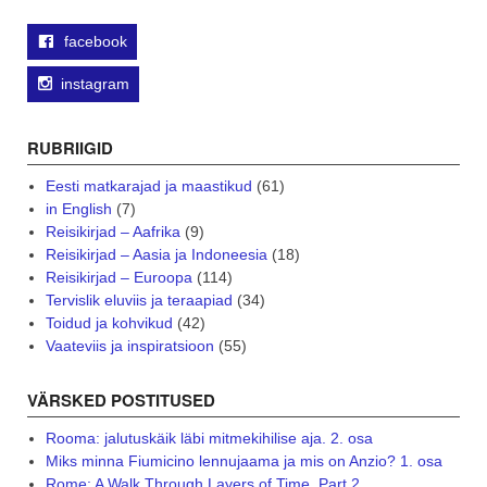
facebook
instagram
RUBRIIGID
Eesti matkarajad ja maastikud
(61)
in English
(7)
Reisikirjad – Aafrika
(9)
Reisikirjad – Aasia ja Indoneesia
(18)
Reisikirjad – Euroopa
(114)
Tervislik eluviis ja teraapiad
(34)
Toidud ja kohvikud
(42)
Vaateviis ja inspiratsioon
(55)
VÄRSKED POSTITUSED
Rooma: jalutuskäik läbi mitmekihilise aja. 2. osa
Miks minna Fiumicino lennujaama ja mis on Anzio? 1. osa
Rome: A Walk Through Layers of Time. Part 2