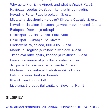
Why go to Fiumicino Airport, and what is Anzio? Part 1
Ravipaast Loodus BioSpas – keha ja hinge nauding
Kevadine Porto, Fado ja ookean. 3. osa
Mida teha Lissaboni ümbruses? Sintra ja Cascais. 2. osa
Kevadine Lissabon, linnaosad ja vaatamisväärsused. 1. osa
Budapest, Doonau ja talisuplus
Reisikirjad – Aasia, Aafrika. Kokkuvõte
Reisikirjad – Euroopa. Kokkuvõte
Fuerteventura, aaloed, tuul ja liiv. 5. osa
Manrique, Teguise ja kollane allveelaev. 4. osa
Timanfaya rahvuspark, koopad ja kaktused. 3. osa
Lanzarote kuurordid ja põllumajandus. 2. osa
Järgmine Kanaari saar – Lanzarote. 1. osa
Mudaravi Haapsalus ehk alasti avalikus kohas
Läti oma väike Itaalia – Jurmala
Klassikaline kodune letšo
Ljubljana, the beautiful capital of Slovenia. Part 3
SILDIPILV
aeg
elamise kunst
armastus
allikad
Bulgaaria
Bali
Bangkok