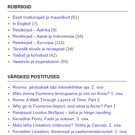
RUBRIIGID
Eesti matkarajad ja maastikud
(61)
in English
(7)
Reisikirjad – Aafrika
(9)
Reisikirjad – Aasia ja Indoneesia
(18)
Reisikirjad – Euroopa
(114)
Tervislik eluviis ja teraapiad
(34)
Toidud ja kohvikud
(42)
Vaateviis ja inspiratsioon
(55)
VÄRSKED POSTITUSED
Rooma: jalutuskäik läbi mitmekihilise aja. 2. osa
Miks minna Fiumicino lennujaama ja mis on Anzio? 1. osa
Rome: A Walk Through Layers of Time. Part 2
Why go to Fiumicino Airport, and what is Anzio? Part 1
Ravipaast Loodus BioSpas – keha ja hinge nauding
Kevadine Porto, Fado ja ookean. 3. osa
Mida teha Lissaboni ümbruses? Sintra ja Cascais. 2. osa
Kevadine Lissabon, linnaosad ja vaatamisväärsused. 1. osa