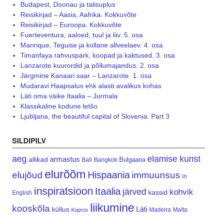
Budapest, Doonau ja talisuplus
Reisikirjad – Aasia, Aafrika. Kokkuvõte
Reisikirjad – Euroopa. Kokkuvõte
Fuerteventura, aaloed, tuul ja liiv. 5. osa
Manrique, Teguise ja kollane allveelaev. 4. osa
Timanfaya rahvuspark, koopad ja kaktused. 3. osa
Lanzarote kuurordid ja põllumajandus. 2. osa
Järgmine Kanaari saar – Lanzarote. 1. osa
Mudaravi Haapsalus ehk alasti avalikus kohas
Läti oma väike Itaalia – Jurmala
Klassikaline kodune letšo
Ljubljana, the beautiful capital of Slovenia. Part 3
SILDIPILV
aeg
elamise kunst
armastus
allikad
Bulgaaria
Bali
Bangkok
elurõõm
Hispaania
elujõud
immuunsus
in
inspiratsioon
Itaalia
järved
kohvik
kassid
English
liikumine
kooskõla
Läti
küllus
Madeira
Malta
Küpros