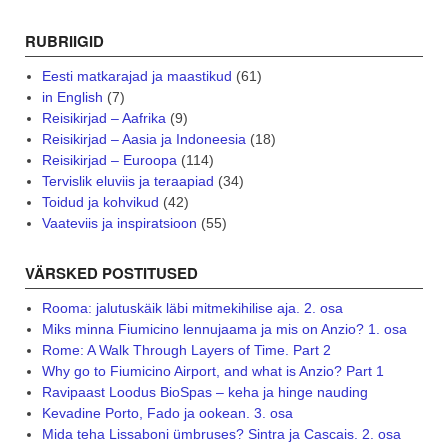
RUBRIIGID
Eesti matkarajad ja maastikud
(61)
in English
(7)
Reisikirjad – Aafrika
(9)
Reisikirjad – Aasia ja Indoneesia
(18)
Reisikirjad – Euroopa
(114)
Tervislik eluviis ja teraapiad
(34)
Toidud ja kohvikud
(42)
Vaateviis ja inspiratsioon
(55)
VÄRSKED POSTITUSED
Rooma: jalutuskäik läbi mitmekihilise aja. 2. osa
Miks minna Fiumicino lennujaama ja mis on Anzio? 1. osa
Rome: A Walk Through Layers of Time. Part 2
Why go to Fiumicino Airport, and what is Anzio? Part 1
Ravipaast Loodus BioSpas – keha ja hinge nauding
Kevadine Porto, Fado ja ookean. 3. osa
Mida teha Lissaboni ümbruses? Sintra ja Cascais. 2. osa