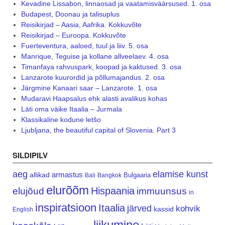
Kevadine Lissabon, linnaosad ja vaatamisväärsused. 1. osa
Budapest, Doonau ja talisuplus
Reisikirjad – Aasia, Aafrika. Kokkuvõte
Reisikirjad – Euroopa. Kokkuvõte
Fuerteventura, aaloed, tuul ja liiv. 5. osa
Manrique, Teguise ja kollane allveelaev. 4. osa
Timanfaya rahvuspark, koopad ja kaktused. 3. osa
Lanzarote kuurordid ja põllumajandus. 2. osa
Järgmine Kanaari saar – Lanzarote. 1. osa
Mudaravi Haapsalus ehk alasti avalikus kohas
Läti oma väike Itaalia – Jurmala
Klassikaline kodune letšo
Ljubljana, the beautiful capital of Slovenia. Part 3
SILDIPILV
aeg
elamise kunst
armastus
allikad
Bulgaaria
Bali
Bangkok
elurõõm
Hispaania
elujõud
immuunsus
in
inspiratsioon
Itaalia
järved
kohvik
kassid
English
liikumine