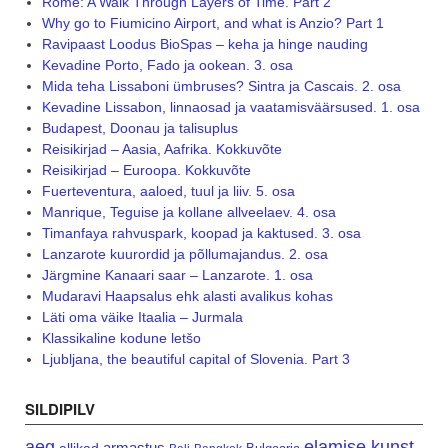
Rome: A Walk Through Layers of Time. Part 2
Why go to Fiumicino Airport, and what is Anzio? Part 1
Ravipaast Loodus BioSpas – keha ja hinge nauding
Kevadine Porto, Fado ja ookean. 3. osa
Mida teha Lissaboni ümbruses? Sintra ja Cascais. 2. osa
Kevadine Lissabon, linnaosad ja vaatamisväärsused. 1. osa
Budapest, Doonau ja talisuplus
Reisikirjad – Aasia, Aafrika. Kokkuvõte
Reisikirjad – Euroopa. Kokkuvõte
Fuerteventura, aaloed, tuul ja liiv. 5. osa
Manrique, Teguise ja kollane allveelaev. 4. osa
Timanfaya rahvuspark, koopad ja kaktused. 3. osa
Lanzarote kuurordid ja põllumajandus. 2. osa
Järgmine Kanaari saar – Lanzarote. 1. osa
Mudaravi Haapsalus ehk alasti avalikus kohas
Läti oma väike Itaalia – Jurmala
Klassikaline kodune letšo
Ljubljana, the beautiful capital of Slovenia. Part 3
SILDIPILV
aeg
elamise kunst
armastus