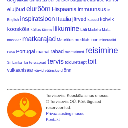
allikad
Bulgaaria
Bali
Bangkok
elurõõm
Hispaania
elujõud
immuunsus
in
inspiratsioon
Itaalia
järved
kohvik
kassid
English
liikumine
kooskõla
Läti
küllus
Madeira
Malta
Küpros
matkarajad
meditatsioon
Mauritius
massaaz
mineraalid
reisimine
Portugal
rabad
raamat
ravimtaimed
Poola
tervis
toit
teraapiad
toiduretsept
Tai
Sri Lanka
vulkaanisaar
õnn
vääriskivid
värvid
Terviseviis. Kooskõla sinus eneses.
© Terviseviis OÜ. Kõik õigused
reserveeritud.
Privaatsustingimused
Kontakt