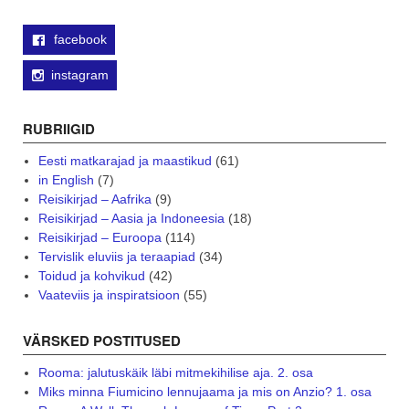
facebook
instagram
RUBRIIGID
Eesti matkarajad ja maastikud
(61)
in English
(7)
Reisikirjad – Aafrika
(9)
Reisikirjad – Aasia ja Indoneesia
(18)
Reisikirjad – Euroopa
(114)
Tervislik eluviis ja teraapiad
(34)
Toidud ja kohvikud
(42)
Vaateviis ja inspiratsioon
(55)
VÄRSKED POSTITUSED
Rooma: jalutuskäik läbi mitmekihilise aja. 2. osa
Miks minna Fiumicino lennujaama ja mis on Anzio? 1. osa