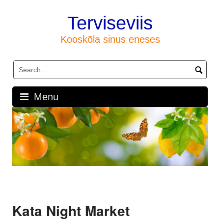
Skip
to
Terviseviis
content
Kooskõla sinus eneses
Menu
Kata Night Market