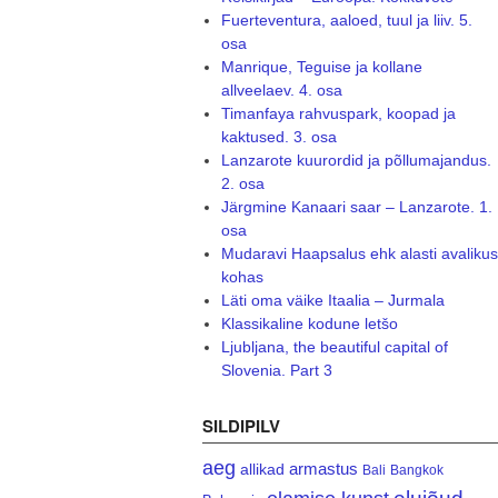
Fuerteventura, aaloed, tuul ja liiv. 5.
osa
Manrique, Teguise ja kollane
allveelaev. 4. osa
Timanfaya rahvuspark, koopad ja
kaktused. 3. osa
Lanzarote kuurordid ja põllumajandus.
2. osa
Järgmine Kanaari saar – Lanzarote. 1.
osa
Mudaravi Haapsalus ehk alasti avalikus
kohas
Läti oma väike Itaalia – Jurmala
Klassikaline kodune letšo
Ljubljana, the beautiful capital of
Slovenia. Part 3
SILDIPILV
aeg
armastus
allikad
Bali
Bangkok