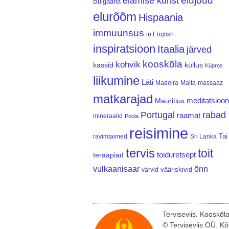
elujõud
elamise kunst
Bulgaaria
elurõõm
Hispaania
immuunsus
in English
inspiratsioon
Itaalia
järved
kooskõla
kohvik
kassid
küllus
Küpros
liikumine
Läti
Madeira
Malta
massaaz
matkarajad
meditatsioon
Mauritius
Portugal
rabad
raamat
mineraalid
Poola
reisimine
Tai
ravimtaimed
Sri Lanka
tervis
toit
teraapiad
toiduretsept
vulkaanisaar
õnn
vääriskivid
värvid
Terviseviis. Kooskõl
© Terviseviis OÜ. Kõ