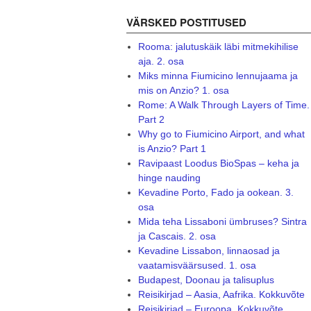
VÄRSKED POSTITUSED
Rooma: jalutuskäik läbi mitmekihilise
aja. 2. osa
Miks minna Fiumicino lennujaama ja
mis on Anzio? 1. osa
Rome: A Walk Through Layers of Time.
Part 2
Why go to Fiumicino Airport, and what
is Anzio? Part 1
Ravipaast Loodus BioSpas – keha ja
hinge nauding
Kevadine Porto, Fado ja ookean. 3.
osa
Mida teha Lissaboni ümbruses? Sintra
ja Cascais. 2. osa
Kevadine Lissabon, linnaosad ja
vaatamisväärsused. 1. osa
Budapest, Doonau ja talisuplus
Reisikirjad – Aasia, Aafrika. Kokkuvõte
Reisikirjad – Euroopa. Kokkuvõte