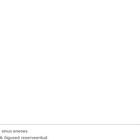
a sinus eneses.
ik õigused reserveeritud.