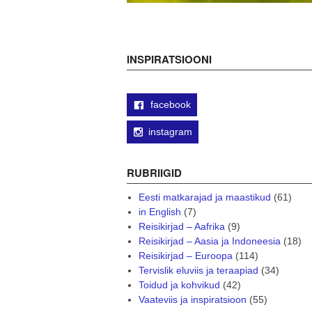
INSPIRATSIOONI
facebook
instagram
RUBRIIGID
Eesti matkarajad ja maastikud
(61)
in English
(7)
Reisikirjad – Aafrika
(9)
Reisikirjad – Aasia ja Indoneesia
(18)
Reisikirjad – Euroopa
(114)
Tervislik eluviis ja teraapiad
(34)
Toidud ja kohvikud
(42)
Vaateviis ja inspiratsioon
(55)