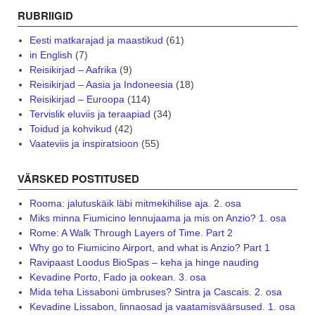
RUBRIIGID
Eesti matkarajad ja maastikud
(61)
in English
(7)
Reisikirjad – Aafrika
(9)
Reisikirjad – Aasia ja Indoneesia
(18)
Reisikirjad – Euroopa
(114)
Tervislik eluviis ja teraapiad
(34)
Toidud ja kohvikud
(42)
Vaateviis ja inspiratsioon
(55)
VÄRSKED POSTITUSED
Rooma: jalutuskäik läbi mitmekihilise aja. 2. osa
Miks minna Fiumicino lennujaama ja mis on Anzio? 1. osa
Rome: A Walk Through Layers of Time. Part 2
Why go to Fiumicino Airport, and what is Anzio? Part 1
Ravipaast Loodus BioSpas – keha ja hinge nauding
Kevadine Porto, Fado ja ookean. 3. osa
Mida teha Lissaboni ümbruses? Sintra ja Cascais. 2. osa
Kevadine Lissabon, linnaosad ja vaatamisväärsused. 1. osa