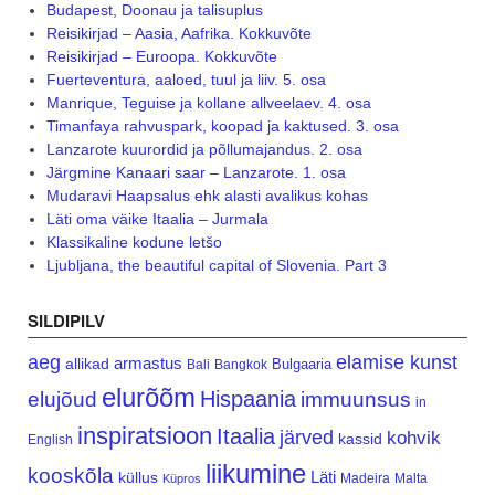
Budapest, Doonau ja talisuplus
Reisikirjad – Aasia, Aafrika. Kokkuvõte
Reisikirjad – Euroopa. Kokkuvõte
Fuerteventura, aaloed, tuul ja liiv. 5. osa
Manrique, Teguise ja kollane allveelaev. 4. osa
Timanfaya rahvuspark, koopad ja kaktused. 3. osa
Lanzarote kuurordid ja põllumajandus. 2. osa
Järgmine Kanaari saar – Lanzarote. 1. osa
Mudaravi Haapsalus ehk alasti avalikus kohas
Läti oma väike Itaalia – Jurmala
Klassikaline kodune letšo
Ljubljana, the beautiful capital of Slovenia. Part 3
SILDIPILV
aeg
elamise kunst
armastus
allikad
Bulgaaria
Bali
Bangkok
elurõõm
Hispaania
elujõud
immuunsus
in
inspiratsioon
Itaalia
järved
kohvik
kassid
English
liikumine
kooskõla
Läti
küllus
Madeira
Malta
Küpros