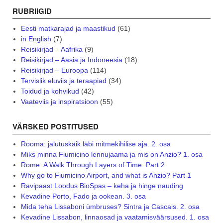
RUBRIIGID
Eesti matkarajad ja maastikud
(61)
in English
(7)
Reisikirjad – Aafrika
(9)
Reisikirjad – Aasia ja Indoneesia
(18)
Reisikirjad – Euroopa
(114)
Tervislik eluviis ja teraapiad
(34)
Toidud ja kohvikud
(42)
Vaateviis ja inspiratsioon
(55)
VÄRSKED POSTITUSED
Rooma: jalutuskäik läbi mitmekihilise aja. 2. osa
Miks minna Fiumicino lennujaama ja mis on Anzio? 1. osa
Rome: A Walk Through Layers of Time. Part 2
Why go to Fiumicino Airport, and what is Anzio? Part 1
Ravipaast Loodus BioSpas – keha ja hinge nauding
Kevadine Porto, Fado ja ookean. 3. osa
Mida teha Lissaboni ümbruses? Sintra ja Cascais. 2. osa
Kevadine Lissabon, linnaosad ja vaatamisväärsused. 1. osa