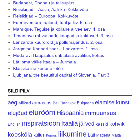
Budapest, Doonau ja talisuplus
Reisikirjad – Aasia, Aafrika. Kokkuvõte
Reisikirjad – Euroopa. Kokkuvõte
Fuerteventura, aaloed, tuul ja liiv. 5. osa
Manrique, Teguise ja kollane allveelaev. 4. osa
Timanfaya rahvuspark, koopad ja kaktused. 3. osa
Lanzarote kuurordid ja põllumajandus. 2. osa
Järgmine Kanaari saar – Lanzarote. 1. osa
Mudaravi Haapsalus ehk alasti avalikus kohas
Läti oma väike Itaalia – Jurmala
Klassikaline kodune letšo
Ljubljana, the beautiful capital of Slovenia. Part 3
SILDIPILV
aeg
elamise kunst
armastus
allikad
Bulgaaria
Bali
Bangkok
elurõõm
Hispaania
elujõud
immuunsus
in
inspiratsioon
Itaalia
järved
kohvik
kassid
English
liikumine
kooskõla
Läti
küllus
Madeira
Malta
Küpros