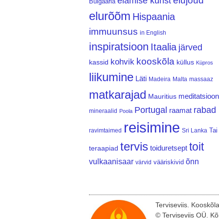
elujõud
elamise kunst
Bulgaaria
elurõõm
Hispaania
immuunsus
in English
inspiratsioon
Itaalia
järved
kooskõla
kohvik
kassid
küllus
Küpros
liikumine
Läti
Madeira
Malta
massaaz
matkarajad
meditatsioon
Mauritius
Portugal
rabad
raamat
mineraalid
Poola
reisimine
Tai
ravimtaimed
Sri Lanka
tervis
toit
teraapiad
toiduretsept
vulkaanisaar
õnn
vääriskivid
värvid
Terviseviis. Kooskõl
© Terviseviis OÜ. Kõ