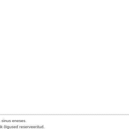
a sinus eneses.
ik õigused reserveeritud.