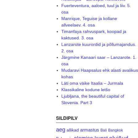
Fuerteventura, aaloed, tuul ja liiv. 5.
osa
Manrique, Teguise ja kollane
allveelaev. 4. osa
Timanfaya rahvuspark, koopad ja
kaktused. 3. osa
Lanzarote kuurordid ja põllumajandus.
2. osa
Järgmine Kanaari saar – Lanzarote. 1.
osa
Mudaravi Haapsalus ehk alasti avalikus
kohas
Läti oma väike Itaalia – Jurmala
Klassikaline kodune letšo
Ljubljana, the beautiful capital of
Slovenia. Part 3
SILDIPILV
aeg
armastus
allikad
Bali
Bangkok