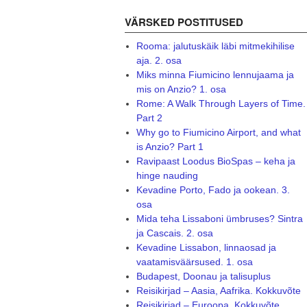
VÄRSKED POSTITUSED
Rooma: jalutuskäik läbi mitmekihilise
aja. 2. osa
Miks minna Fiumicino lennujaama ja
mis on Anzio? 1. osa
Rome: A Walk Through Layers of Time.
Part 2
Why go to Fiumicino Airport, and what
is Anzio? Part 1
Ravipaast Loodus BioSpas – keha ja
hinge nauding
Kevadine Porto, Fado ja ookean. 3.
osa
Mida teha Lissaboni ümbruses? Sintra
ja Cascais. 2. osa
Kevadine Lissabon, linnaosad ja
vaatamisväärsused. 1. osa
Budapest, Doonau ja talisuplus
Reisikirjad – Aasia, Aafrika. Kokkuvõte
Reisikirjad – Euroopa. Kokkuvõte