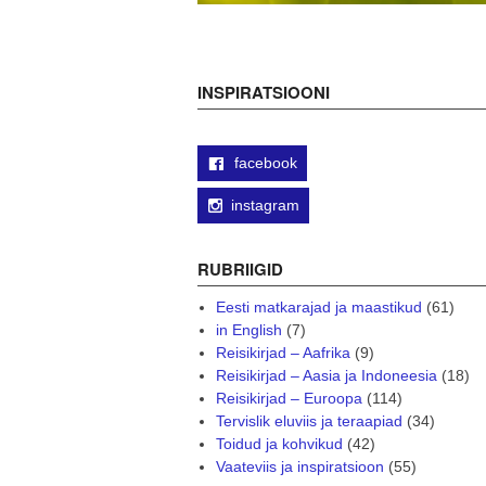
INSPIRATSIOONI
facebook
instagram
RUBRIIGID
Eesti matkarajad ja maastikud
(61)
in English
(7)
Reisikirjad – Aafrika
(9)
Reisikirjad – Aasia ja Indoneesia
(18)
Reisikirjad – Euroopa
(114)
Tervislik eluviis ja teraapiad
(34)
Toidud ja kohvikud
(42)
Vaateviis ja inspiratsioon
(55)