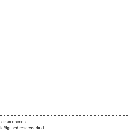
a sinus eneses.
ik õigused reserveeritud.