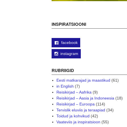
INSPIRATSIOONI
facebook
instagram
RUBRIIGID
Eesti matkarajad ja maastikud
(61)
in English
(7)
Reisikirjad – Aafrika
(9)
Reisikirjad – Aasia ja Indoneesia
(18)
Reisikirjad – Euroopa
(114)
Tervislik eluviis ja teraapiad
(34)
Toidud ja kohvikud
(42)
Vaateviis ja inspiratsioon
(55)