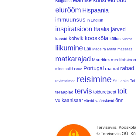
elujõud
elamise kunst
Bulgaaria
elurõõm
Hispaania
immuunsus
in English
inspiratsioon
Itaalia
järved
kooskõla
kohvik
kassid
küllus
Küpros
liikumine
Läti
Madeira
Malta
massaaz
matkarajad
meditatsioon
Mauritius
Portugal
rabad
raamat
mineraalid
Poola
reisimine
Tai
ravimtaimed
Sri Lanka
tervis
toit
teraapiad
toiduretsept
vulkaanisaar
õnn
vääriskivid
värvid
Terviseviis. Kooskõl
© Terviseviis OÜ. Kõ