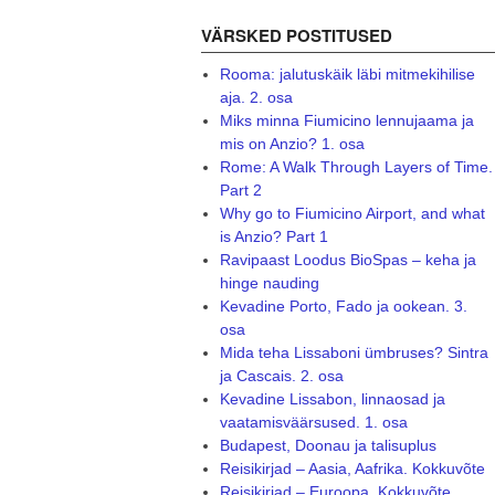
VÄRSKED POSTITUSED
Rooma: jalutuskäik läbi mitmekihilise
aja. 2. osa
Miks minna Fiumicino lennujaama ja
mis on Anzio? 1. osa
Rome: A Walk Through Layers of Time.
Part 2
Why go to Fiumicino Airport, and what
is Anzio? Part 1
Ravipaast Loodus BioSpas – keha ja
hinge nauding
Kevadine Porto, Fado ja ookean. 3.
osa
Mida teha Lissaboni ümbruses? Sintra
ja Cascais. 2. osa
Kevadine Lissabon, linnaosad ja
vaatamisväärsused. 1. osa
Budapest, Doonau ja talisuplus
Reisikirjad – Aasia, Aafrika. Kokkuvõte
Reisikirjad – Euroopa. Kokkuvõte