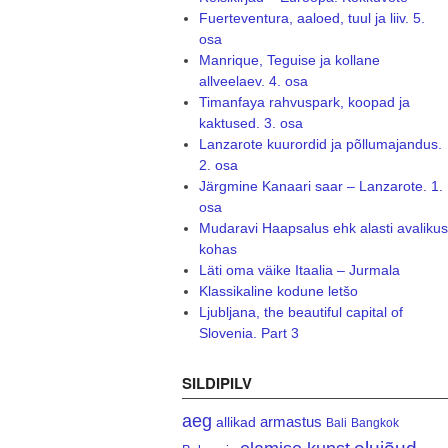
Fuerteventura, aaloed, tuul ja liiv. 5.
osa
Manrique, Teguise ja kollane
allveelaev. 4. osa
Timanfaya rahvuspark, koopad ja
kaktused. 3. osa
Lanzarote kuurordid ja põllumajandus.
2. osa
Järgmine Kanaari saar – Lanzarote. 1.
osa
Mudaravi Haapsalus ehk alasti avalikus
kohas
Läti oma väike Itaalia – Jurmala
Klassikaline kodune letšo
Ljubljana, the beautiful capital of
Slovenia. Part 3
SILDIPILV
aeg
armastus
allikad
Bali
Bangkok