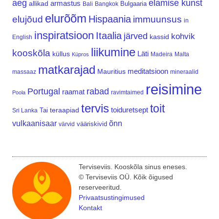
aeg
elamise kunst
armastus
allikad
Bulgaaria
Bali
Bangkok
elurõõm
Hispaania
elujõud
immuunsus
in
inspiratsioon
Itaalia
järved
kohvik
kassid
English
liikumine
kooskõla
Läti
küllus
Madeira
Malta
Küpros
matkarajad
meditatsioon
Mauritius
massaaz
mineraalid
reisimine
Portugal
rabad
raamat
ravimtaimed
Poola
tervis
toit
teraapiad
toiduretsept
Tai
Sri Lanka
vulkaanisaar
õnn
vääriskivid
värvid
Terviseviis. Kooskõla sinus eneses.
© Terviseviis OÜ. Kõik õigused
reserveeritud.
Privaatsustingimused
Kontakt