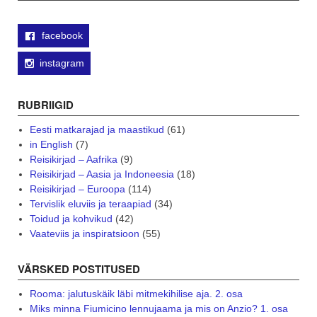
facebook
instagram
RUBRIIGID
Eesti matkarajad ja maastikud
(61)
in English
(7)
Reisikirjad – Aafrika
(9)
Reisikirjad – Aasia ja Indoneesia
(18)
Reisikirjad – Euroopa
(114)
Tervislik eluviis ja teraapiad
(34)
Toidud ja kohvikud
(42)
Vaateviis ja inspiratsioon
(55)
VÄRSKED POSTITUSED
Rooma: jalutuskäik läbi mitmekihilise aja. 2. osa
Miks minna Fiumicino lennujaama ja mis on Anzio? 1. osa