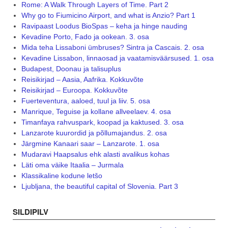
Rome: A Walk Through Layers of Time. Part 2
Why go to Fiumicino Airport, and what is Anzio? Part 1
Ravipaast Loodus BioSpas – keha ja hinge nauding
Kevadine Porto, Fado ja ookean. 3. osa
Mida teha Lissaboni ümbruses? Sintra ja Cascais. 2. osa
Kevadine Lissabon, linnaosad ja vaatamisväärsused. 1. osa
Budapest, Doonau ja talisuplus
Reisikirjad – Aasia, Aafrika. Kokkuvõte
Reisikirjad – Euroopa. Kokkuvõte
Fuerteventura, aaloed, tuul ja liiv. 5. osa
Manrique, Teguise ja kollane allveelaev. 4. osa
Timanfaya rahvuspark, koopad ja kaktused. 3. osa
Lanzarote kuurordid ja põllumajandus. 2. osa
Järgmine Kanaari saar – Lanzarote. 1. osa
Mudaravi Haapsalus ehk alasti avalikus kohas
Läti oma väike Itaalia – Jurmala
Klassikaline kodune letšo
Ljubljana, the beautiful capital of Slovenia. Part 3
SILDIPILV