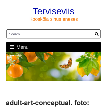
Skip
to
Terviseviis
content
Kooskõla sinus eneses
Menu
adult-art-conceptual. foto: