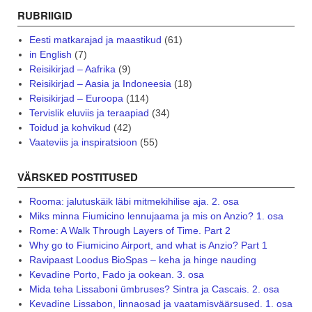
RUBRIIGID
Eesti matkarajad ja maastikud
(61)
in English
(7)
Reisikirjad – Aafrika
(9)
Reisikirjad – Aasia ja Indoneesia
(18)
Reisikirjad – Euroopa
(114)
Tervislik eluviis ja teraapiad
(34)
Toidud ja kohvikud
(42)
Vaateviis ja inspiratsioon
(55)
VÄRSKED POSTITUSED
Rooma: jalutuskäik läbi mitmekihilise aja. 2. osa
Miks minna Fiumicino lennujaama ja mis on Anzio? 1. osa
Rome: A Walk Through Layers of Time. Part 2
Why go to Fiumicino Airport, and what is Anzio? Part 1
Ravipaast Loodus BioSpas – keha ja hinge nauding
Kevadine Porto, Fado ja ookean. 3. osa
Mida teha Lissaboni ümbruses? Sintra ja Cascais. 2. osa
Kevadine Lissabon, linnaosad ja vaatamisväärsused. 1. osa