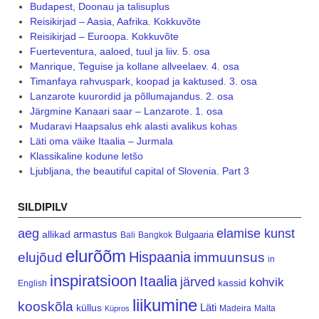
Budapest, Doonau ja talisuplus
Reisikirjad – Aasia, Aafrika. Kokkuvõte
Reisikirjad – Euroopa. Kokkuvõte
Fuerteventura, aaloed, tuul ja liiv. 5. osa
Manrique, Teguise ja kollane allveelaev. 4. osa
Timanfaya rahvuspark, koopad ja kaktused. 3. osa
Lanzarote kuurordid ja põllumajandus. 2. osa
Järgmine Kanaari saar – Lanzarote. 1. osa
Mudaravi Haapsalus ehk alasti avalikus kohas
Läti oma väike Itaalia – Jurmala
Klassikaline kodune letšo
Ljubljana, the beautiful capital of Slovenia. Part 3
SILDIPILV
aeg
elamise kunst
armastus
allikad
Bulgaaria
Bali
Bangkok
elurõõm
Hispaania
elujõud
immuunsus
in
inspiratsioon
Itaalia
järved
kohvik
kassid
English
liikumine
kooskõla
Läti
küllus
Madeira
Malta
Küpros