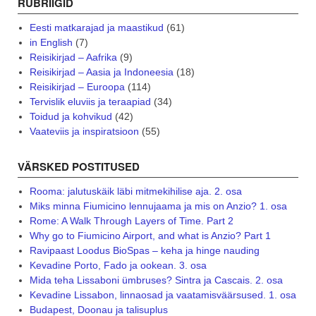
RUBRIIGID
Eesti matkarajad ja maastikud
(61)
in English
(7)
Reisikirjad – Aafrika
(9)
Reisikirjad – Aasia ja Indoneesia
(18)
Reisikirjad – Euroopa
(114)
Tervislik eluviis ja teraapiad
(34)
Toidud ja kohvikud
(42)
Vaateviis ja inspiratsioon
(55)
VÄRSKED POSTITUSED
Rooma: jalutuskäik läbi mitmekihilise aja. 2. osa
Miks minna Fiumicino lennujaama ja mis on Anzio? 1. osa
Rome: A Walk Through Layers of Time. Part 2
Why go to Fiumicino Airport, and what is Anzio? Part 1
Ravipaast Loodus BioSpas – keha ja hinge nauding
Kevadine Porto, Fado ja ookean. 3. osa
Mida teha Lissaboni ümbruses? Sintra ja Cascais. 2. osa
Kevadine Lissabon, linnaosad ja vaatamisväärsused. 1. osa
Budapest, Doonau ja talisuplus