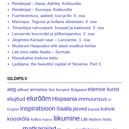
Reisikirjad – Aasia, Aafrika. Kokkuvõte
Reisikirjad – Euroopa. Kokkuvõte
Fuerteventura, aaloed, tuul ja liiv. 5. osa
Manrique, Teguise ja kollane allveelaev. 4. osa
Timanfaya rahvuspark, koopad ja kaktused. 3. osa
Lanzarote kuurordid ja põllumajandus. 2. osa
Järgmine Kanaari saar – Lanzarote. 1. osa
Mudaravi Haapsalus ehk alasti avalikus kohas
Läti oma väike Itaalia – Jurmala
Klassikaline kodune letšo
Ljubljana, the beautiful capital of Slovenia. Part 3
SILDIPILV
aeg
elamise kunst
armastus
allikad
Bulgaaria
Bali
Bangkok
elurõõm
Hispaania
elujõud
immuunsus
in
inspiratsioon
Itaalia
järved
kohvik
kassid
English
liikumine
kooskõla
Läti
küllus
Madeira
Malta
Küpros
matkarajad