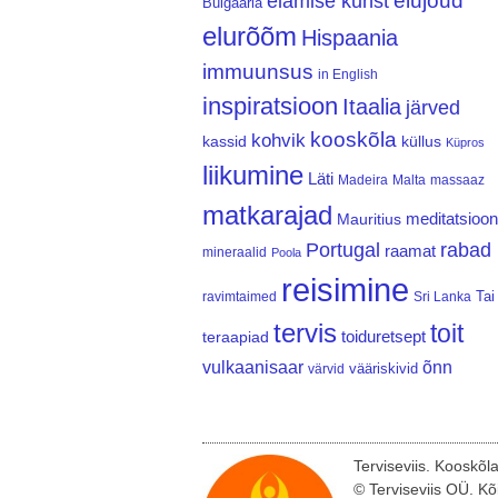
elujõud
elamise kunst
Bulgaaria
elurõõm
Hispaania
immuunsus
in English
inspiratsioon
Itaalia
järved
kooskõla
kohvik
kassid
küllus
Küpros
liikumine
Läti
Madeira
Malta
massaaz
matkarajad
meditatsioon
Mauritius
Portugal
rabad
raamat
mineraalid
Poola
reisimine
Tai
ravimtaimed
Sri Lanka
tervis
toit
teraapiad
toiduretsept
vulkaanisaar
õnn
vääriskivid
värvid
Terviseviis. Kooskõl
© Terviseviis OÜ. Kõ