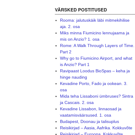
VÄRSKED POSTITUSED
Rooma: jalutuskäik läbi mitmekihilise
aja. 2. osa
Miks minna Fiumicino lennujaama ja
mis on Anzio? 1. osa
Rome: A Walk Through Layers of Time.
Part 2
Why go to Fiumicino Airport, and what
is Anzio? Part 1
Ravipaast Loodus BioSpas – keha ja
hinge nauding
Kevadine Porto, Fado ja ookean. 3.
osa
Mida teha Lissaboni ümbruses? Sintra
ja Cascais. 2. osa
Kevadine Lissabon, linnaosad ja
vaatamisväärsused. 1. osa
Budapest, Doonau ja talisuplus
Reisikirjad – Aasia, Aafrika. Kokkuvõte
Reisikirjad – Euroopa. Kokkuvõte