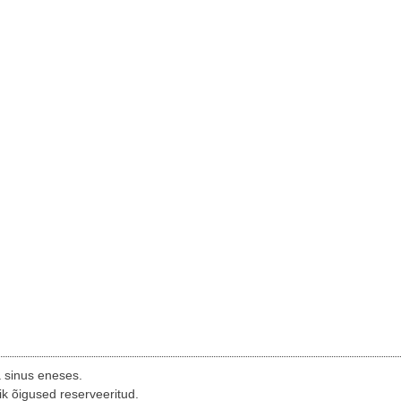
a sinus eneses.
ik õigused reserveeritud.