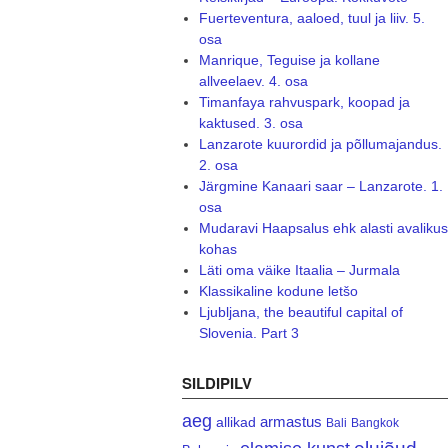
Fuerteventura, aaloed, tuul ja liiv. 5.
osa
Manrique, Teguise ja kollane
allveelaev. 4. osa
Timanfaya rahvuspark, koopad ja
kaktused. 3. osa
Lanzarote kuurordid ja põllumajandus.
2. osa
Järgmine Kanaari saar – Lanzarote. 1.
osa
Mudaravi Haapsalus ehk alasti avalikus
kohas
Läti oma väike Itaalia – Jurmala
Klassikaline kodune letšo
Ljubljana, the beautiful capital of
Slovenia. Part 3
SILDIPILV
aeg
armastus
allikad
Bali
Bangkok