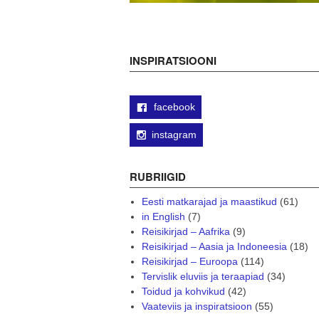
INSPIRATSIOONI
facebook
instagram
RUBRIIGID
Eesti matkarajad ja maastikud
(61)
in English
(7)
Reisikirjad – Aafrika
(9)
Reisikirjad – Aasia ja Indoneesia
(18)
Reisikirjad – Euroopa
(114)
Tervislik eluviis ja teraapiad
(34)
Toidud ja kohvikud
(42)
Vaateviis ja inspiratsioon
(55)