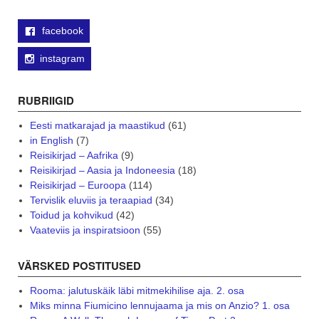
facebook
instagram
RUBRIIGID
Eesti matkarajad ja maastikud
(61)
in English
(7)
Reisikirjad – Aafrika
(9)
Reisikirjad – Aasia ja Indoneesia
(18)
Reisikirjad – Euroopa
(114)
Tervislik eluviis ja teraapiad
(34)
Toidud ja kohvikud
(42)
Vaateviis ja inspiratsioon
(55)
VÄRSKED POSTITUSED
Rooma: jalutuskäik läbi mitmekihilise aja. 2. osa
Miks minna Fiumicino lennujaama ja mis on Anzio? 1. osa