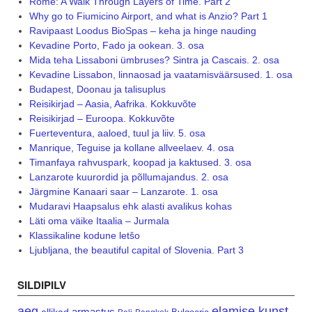
Rome: A Walk Through Layers of Time. Part 2
Why go to Fiumicino Airport, and what is Anzio? Part 1
Ravipaast Loodus BioSpas – keha ja hinge nauding
Kevadine Porto, Fado ja ookean. 3. osa
Mida teha Lissaboni ümbruses? Sintra ja Cascais. 2. osa
Kevadine Lissabon, linnaosad ja vaatamisväärsused. 1. osa
Budapest, Doonau ja talisuplus
Reisikirjad – Aasia, Aafrika. Kokkuvõte
Reisikirjad – Euroopa. Kokkuvõte
Fuerteventura, aaloed, tuul ja liiv. 5. osa
Manrique, Teguise ja kollane allveelaev. 4. osa
Timanfaya rahvuspark, koopad ja kaktused. 3. osa
Lanzarote kuurordid ja põllumajandus. 2. osa
Järgmine Kanaari saar – Lanzarote. 1. osa
Mudaravi Haapsalus ehk alasti avalikus kohas
Läti oma väike Itaalia – Jurmala
Klassikaline kodune letšo
Ljubljana, the beautiful capital of Slovenia. Part 3
SILDIPILV
aeg
elamise kunst
armastus