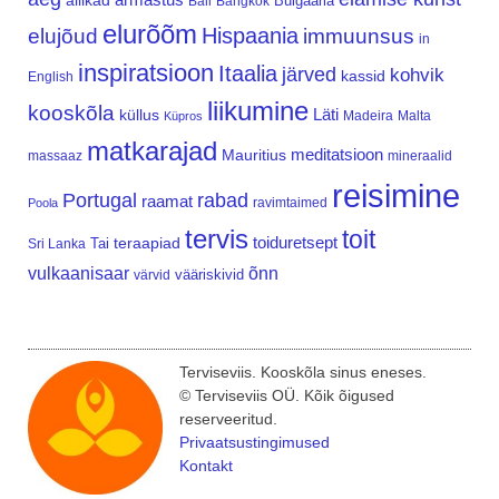
allikad
Bulgaaria
Bali
Bangkok
elurõõm
Hispaania
elujõud
immuunsus
in
inspiratsioon
Itaalia
järved
kohvik
kassid
English
liikumine
kooskõla
Läti
küllus
Madeira
Malta
Küpros
matkarajad
meditatsioon
Mauritius
massaaz
mineraalid
reisimine
Portugal
rabad
raamat
ravimtaimed
Poola
tervis
toit
teraapiad
toiduretsept
Tai
Sri Lanka
vulkaanisaar
õnn
vääriskivid
värvid
Terviseviis. Kooskõla sinus eneses.
© Terviseviis OÜ. Kõik õigused
reserveeritud.
Privaatsustingimused
Kontakt