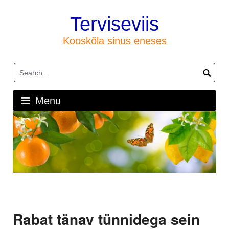
Skip
to
Terviseviis
content
Kooskõla sinus eneses
Menu
Rabat tänav tünnidega sein