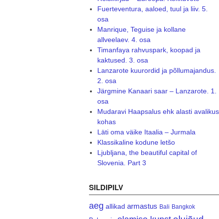
Fuerteventura, aaloed, tuul ja liiv. 5.
osa
Manrique, Teguise ja kollane
allveelaev. 4. osa
Timanfaya rahvuspark, koopad ja
kaktused. 3. osa
Lanzarote kuurordid ja põllumajandus.
2. osa
Järgmine Kanaari saar – Lanzarote. 1.
osa
Mudaravi Haapsalus ehk alasti avalikus
kohas
Läti oma väike Itaalia – Jurmala
Klassikaline kodune letšo
Ljubljana, the beautiful capital of
Slovenia. Part 3
SILDIPILV
aeg
armastus
allikad
Bali
Bangkok