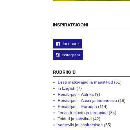
INSPIRATSIOONI
facebook
instagram
RUBRIIGID
Eesti matkarajad ja maastikud
(61)
in English
(7)
Reisikirjad – Aafrika
(9)
Reisikirjad – Aasia ja Indoneesia
(18)
Reisikirjad – Euroopa
(114)
Tervislik eluviis ja teraapiad
(34)
Toidud ja kohvikud
(42)
Vaateviis ja inspiratsioon
(55)