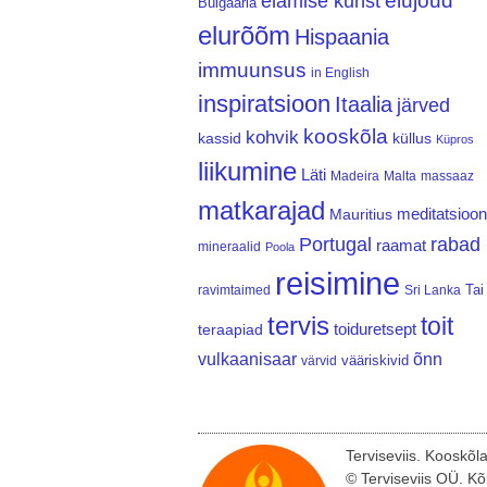
elujõud
elamise kunst
Bulgaaria
elurõõm
Hispaania
immuunsus
in English
inspiratsioon
Itaalia
järved
kooskõla
kohvik
kassid
küllus
Küpros
liikumine
Läti
Madeira
Malta
massaaz
matkarajad
meditatsioon
Mauritius
Portugal
rabad
raamat
mineraalid
Poola
reisimine
Tai
ravimtaimed
Sri Lanka
tervis
toit
teraapiad
toiduretsept
vulkaanisaar
õnn
vääriskivid
värvid
Terviseviis. Kooskõl
© Terviseviis OÜ. Kõ