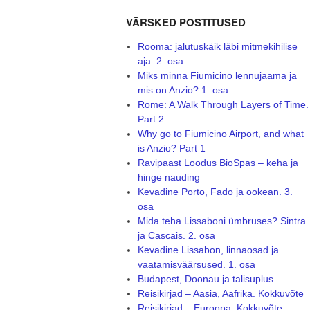
VÄRSKED POSTITUSED
Rooma: jalutuskäik läbi mitmekihilise
aja. 2. osa
Miks minna Fiumicino lennujaama ja
mis on Anzio? 1. osa
Rome: A Walk Through Layers of Time.
Part 2
Why go to Fiumicino Airport, and what
is Anzio? Part 1
Ravipaast Loodus BioSpas – keha ja
hinge nauding
Kevadine Porto, Fado ja ookean. 3.
osa
Mida teha Lissaboni ümbruses? Sintra
ja Cascais. 2. osa
Kevadine Lissabon, linnaosad ja
vaatamisväärsused. 1. osa
Budapest, Doonau ja talisuplus
Reisikirjad – Aasia, Aafrika. Kokkuvõte
Reisikirjad – Euroopa. Kokkuvõte