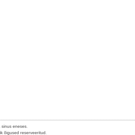
a sinus eneses.
ik õigused reserveeritud.