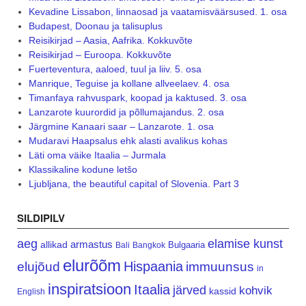
Kevadine Lissabon, linnaosad ja vaatamisväärsused. 1. osa
Budapest, Doonau ja talisuplus
Reisikirjad – Aasia, Aafrika. Kokkuvõte
Reisikirjad – Euroopa. Kokkuvõte
Fuerteventura, aaloed, tuul ja liiv. 5. osa
Manrique, Teguise ja kollane allveelaev. 4. osa
Timanfaya rahvuspark, koopad ja kaktused. 3. osa
Lanzarote kuurordid ja põllumajandus. 2. osa
Järgmine Kanaari saar – Lanzarote. 1. osa
Mudaravi Haapsalus ehk alasti avalikus kohas
Läti oma väike Itaalia – Jurmala
Klassikaline kodune letšo
Ljubljana, the beautiful capital of Slovenia. Part 3
SILDIPILV
aeg
elamise kunst
armastus
allikad
Bulgaaria
Bali
Bangkok
elurõõm
Hispaania
elujõud
immuunsus
in
inspiratsioon
Itaalia
järved
kohvik
kassid
English