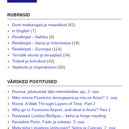
RUBRIIGID
Eesti matkarajad ja maastikud
(61)
in English
(7)
Reisikirjad – Aafrika
(9)
Reisikirjad – Aasia ja Indoneesia
(18)
Reisikirjad – Euroopa
(114)
Tervislik eluviis ja teraapiad
(34)
Toidud ja kohvikud
(42)
Vaateviis ja inspiratsioon
(55)
VÄRSKED POSTITUSED
Rooma: jalutuskäik läbi mitmekihilise aja. 2. osa
Miks minna Fiumicino lennujaama ja mis on Anzio? 1. osa
Rome: A Walk Through Layers of Time. Part 2
Why go to Fiumicino Airport, and what is Anzio? Part 1
Ravipaast Loodus BioSpas – keha ja hinge nauding
Kevadine Porto, Fado ja ookean. 3. osa
Mida teha Lissaboni ümbruses? Sintra ja Cascais. 2. osa