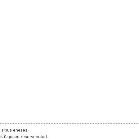
a sinus eneses.
ik õigused reserveeritud.