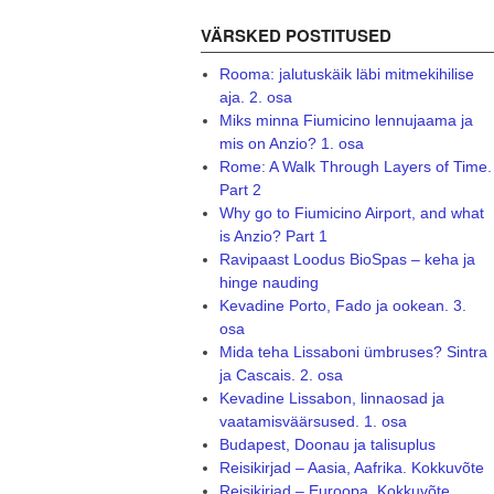
VÄRSKED POSTITUSED
Rooma: jalutuskäik läbi mitmekihilise
aja. 2. osa
Miks minna Fiumicino lennujaama ja
mis on Anzio? 1. osa
Rome: A Walk Through Layers of Time.
Part 2
Why go to Fiumicino Airport, and what
is Anzio? Part 1
Ravipaast Loodus BioSpas – keha ja
hinge nauding
Kevadine Porto, Fado ja ookean. 3.
osa
Mida teha Lissaboni ümbruses? Sintra
ja Cascais. 2. osa
Kevadine Lissabon, linnaosad ja
vaatamisväärsused. 1. osa
Budapest, Doonau ja talisuplus
Reisikirjad – Aasia, Aafrika. Kokkuvõte
Reisikirjad – Euroopa. Kokkuvõte