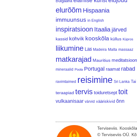
elujõud
elamise kunst
Bulgaaria
elurõõm
Hispaania
immuunsus
in English
inspiratsioon
Itaalia
järved
kooskõla
kohvik
kassid
küllus
Küpros
liikumine
Läti
Madeira
Malta
massaaz
matkarajad
meditatsioon
Mauritius
Portugal
rabad
raamat
mineraalid
Poola
reisimine
Tai
ravimtaimed
Sri Lanka
tervis
toit
teraapiad
toiduretsept
vulkaanisaar
õnn
vääriskivid
värvid
Terviseviis. Kooskõl
© Terviseviis OÜ. Kõ