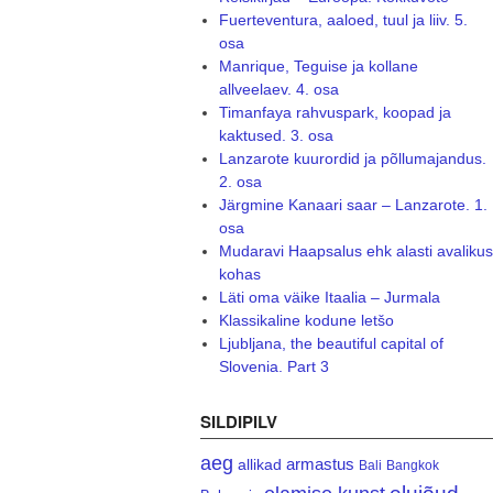
Fuerteventura, aaloed, tuul ja liiv. 5.
osa
Manrique, Teguise ja kollane
allveelaev. 4. osa
Timanfaya rahvuspark, koopad ja
kaktused. 3. osa
Lanzarote kuurordid ja põllumajandus.
2. osa
Järgmine Kanaari saar – Lanzarote. 1.
osa
Mudaravi Haapsalus ehk alasti avalikus
kohas
Läti oma väike Itaalia – Jurmala
Klassikaline kodune letšo
Ljubljana, the beautiful capital of
Slovenia. Part 3
SILDIPILV
aeg
armastus
allikad
Bali
Bangkok