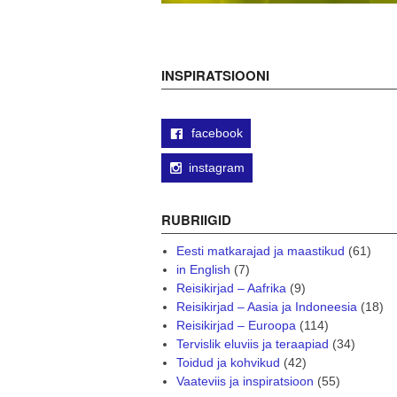
INSPIRATSIOONI
facebook
instagram
RUBRIIGID
Eesti matkarajad ja maastikud
(61)
in English
(7)
Reisikirjad – Aafrika
(9)
Reisikirjad – Aasia ja Indoneesia
(18)
Reisikirjad – Euroopa
(114)
Tervislik eluviis ja teraapiad
(34)
Toidud ja kohvikud
(42)
Vaateviis ja inspiratsioon
(55)