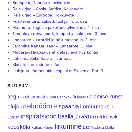
Budapest, Doonau ja talisuplus
Reisikirjad – Aasia, Aafrika. Kokkuvõte
Reisikirjad – Euroopa. Kokkuvõte
Fuerteventura, aaloed, tuul ja liiv. 5. osa
Manrique, Teguise ja kollane allveelaev. 4. osa
Timanfaya rahvuspark, koopad ja kaktused. 3. osa
Lanzarote kuurordid ja põllumajandus. 2. osa
Järgmine Kanaari saar – Lanzarote. 1. osa
Mudaravi Haapsalus ehk alasti avalikus kohas
Läti oma väike Itaalia – Jurmala
Klassikaline kodune letšo
Ljubljana, the beautiful capital of Slovenia. Part 3
SILDIPILV
aeg
elamise kunst
armastus
allikad
Bulgaaria
Bali
Bangkok
elurõõm
Hispaania
elujõud
immuunsus
in
inspiratsioon
Itaalia
järved
kohvik
kassid
English
liikumine
kooskõla
Läti
küllus
Madeira
Malta
Küpros