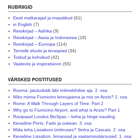
RUBRIIGID
Eesti matkarajad ja maastikud
(61)
in English
(7)
Reisikirjad – Aafrika
(9)
Reisikirjad – Aasia ja Indoneesia
(18)
Reisikirjad – Euroopa
(114)
Tervislik eluviis ja teraapiad
(34)
Toidud ja kohvikud
(42)
Vaateviis ja inspiratsioon
(55)
VÄRSKED POSTITUSED
Rooma: jalutuskäik läbi mitmekihilise aja. 2. osa
Miks minna Fiumicino lennujaama ja mis on Anzio? 1. osa
Rome: A Walk Through Layers of Time. Part 2
Why go to Fiumicino Airport, and what is Anzio? Part 1
Ravipaast Loodus BioSpas – keha ja hinge nauding
Kevadine Porto, Fado ja ookean. 3. osa
Mida teha Lissaboni ümbruses? Sintra ja Cascais. 2. osa
Kevadine Lissabon, linnaosad ja vaatamisväärsused. 1. osa