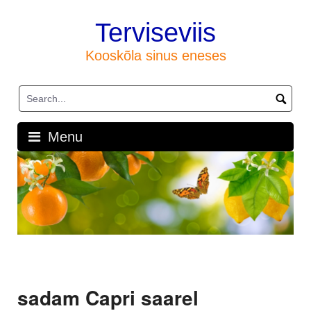
Skip
to
Terviseviis
content
Kooskõla sinus eneses
Menu
sadam Capri saarel