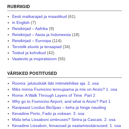
RUBRIIGID
Eesti matkarajad ja maastikud
(61)
in English
(7)
Reisikirjad – Aafrika
(9)
Reisikirjad – Aasia ja Indoneesia
(18)
Reisikirjad – Euroopa
(114)
Tervislik eluviis ja teraapiad
(34)
Toidud ja kohvikud
(42)
Vaateviis ja inspiratsioon
(55)
VÄRSKED POSTITUSED
Rooma: jalutuskäik läbi mitmekihilise aja. 2. osa
Miks minna Fiumicino lennujaama ja mis on Anzio? 1. osa
Rome: A Walk Through Layers of Time. Part 2
Why go to Fiumicino Airport, and what is Anzio? Part 1
Ravipaast Loodus BioSpas – keha ja hinge nauding
Kevadine Porto, Fado ja ookean. 3. osa
Mida teha Lissaboni ümbruses? Sintra ja Cascais. 2. osa
Kevadine Lissabon, linnaosad ja vaatamisväärsused. 1. osa