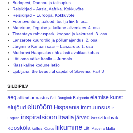
Budapest, Doonau ja talisuplus
Reisikirjad – Aasia, Aafrika. Kokkuvõte
Reisikirjad – Euroopa. Kokkuvõte
Fuerteventura, aaloed, tuul ja liiv. 5. osa
Manrique, Teguise ja kollane allveelaev. 4. osa
Timanfaya rahvuspark, koopad ja kaktused. 3. osa
Lanzarote kuurordid ja põllumajandus. 2. osa
Järgmine Kanaari saar – Lanzarote. 1. osa
Mudaravi Haapsalus ehk alasti avalikus kohas
Läti oma väike Itaalia – Jurmala
Klassikaline kodune letšo
Ljubljana, the beautiful capital of Slovenia. Part 3
SILDIPILV
aeg
elamise kunst
armastus
allikad
Bulgaaria
Bali
Bangkok
elurõõm
Hispaania
elujõud
immuunsus
in
inspiratsioon
Itaalia
järved
kohvik
kassid
English
liikumine
kooskõla
Läti
küllus
Madeira
Malta
Küpros