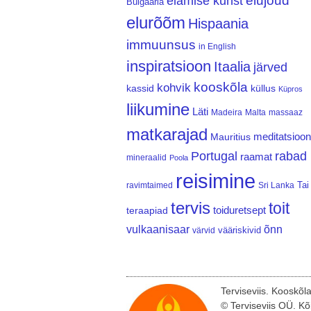
elujõud
elamise kunst
Bulgaaria
elurõõm
Hispaania
immuunsus
in English
inspiratsioon
Itaalia
järved
kooskõla
kohvik
kassid
küllus
Küpros
liikumine
Läti
Madeira
Malta
massaaz
matkarajad
meditatsioon
Mauritius
Portugal
rabad
raamat
mineraalid
Poola
reisimine
Tai
ravimtaimed
Sri Lanka
tervis
toit
teraapiad
toiduretsept
vulkaanisaar
õnn
vääriskivid
värvid
Terviseviis. Kooskõl
© Terviseviis OÜ. Kõ