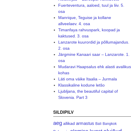
Fuerteventura, aaloed, tuul ja liiv. 5.
osa
Manrique, Teguise ja kollane
allveelaev. 4. osa
Timanfaya rahvuspark, koopad ja
kaktused. 3. osa
Lanzarote kuurordid ja põllumajandus.
2. osa
Järgmine Kanaari saar – Lanzarote. 1.
osa
Mudaravi Haapsalus ehk alasti avalikus
kohas
Läti oma väike Itaalia – Jurmala
Klassikaline kodune letšo
Ljubljana, the beautiful capital of
Slovenia. Part 3
SILDIPILV
aeg
armastus
allikad
Bali
Bangkok