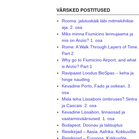
VÄRSKED POSTITUSED
Rooma: jalutuskäik läbi mitmekihilise
aja. 2. osa
Miks minna Fiumicino lennujaama ja
mis on Anzio? 1. osa
Rome: A Walk Through Layers of Time.
Part 2
Why go to Fiumicino Airport, and what
is Anzio? Part 1
Ravipaast Loodus BioSpas – keha ja
hinge nauding
Kevadine Porto, Fado ja ookean. 3.
osa
Mida teha Lissaboni ümbruses? Sintra
ja Cascais. 2. osa
Kevadine Lissabon, linnaosad ja
vaatamisväärsused. 1. osa
Budapest, Doonau ja talisuplus
Reisikirjad – Aasia, Aafrika. Kokkuvõte
Reisikirjad – Euroopa. Kokkuvõte