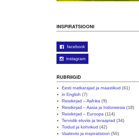
INSPIRATSIOONI
facebook
instagram
RUBRIIGID
Eesti matkarajad ja maastikud
(61)
in English
(7)
Reisikirjad – Aafrika
(9)
Reisikirjad – Aasia ja Indoneesia
(18)
Reisikirjad – Euroopa
(114)
Tervislik eluviis ja teraapiad
(34)
Toidud ja kohvikud
(42)
Vaateviis ja inspiratsioon
(55)