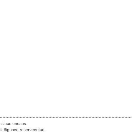
a sinus eneses.
ik õigused reserveeritud.