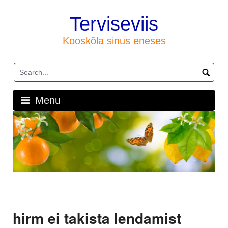
Skip
to
Terviseviis
content
Kooskõla sinus eneses
Menu
hirm ei takista lendamist