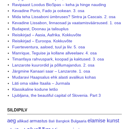
Ravipaast Loodus BioSpas – keha ja hinge nauding
Kevadine Porto, Fado ja ookean. 3. osa
Mida teha Lissaboni ümbruses? Sintra ja Cascais. 2. osa
Kevadine Lissabon, linnaosad ja vaatamisväärsused. 1. osa
Budapest, Doonau ja talisuplus
Reisikirjad – Aasia, Aafrika. Kokkuvõte
Reisikirjad – Euroopa. Kokkuvõte
Fuerteventura, aaloed, tuul ja liiv. 5. osa
Manrique, Teguise ja kollane allveelaev. 4. osa
Timanfaya rahvuspark, koopad ja kaktused. 3. osa
Lanzarote kuurordid ja põllumajandus. 2. osa
Järgmine Kanaari saar – Lanzarote. 1. osa
Mudaravi Haapsalus ehk alasti avalikus kohas
Läti oma väike Itaalia – Jurmala
Klassikaline kodune letšo
Ljubljana, the beautiful capital of Slovenia. Part 3
SILDIPILV
aeg
elamise kunst
armastus
allikad
Bulgaaria
Bali
Bangkok