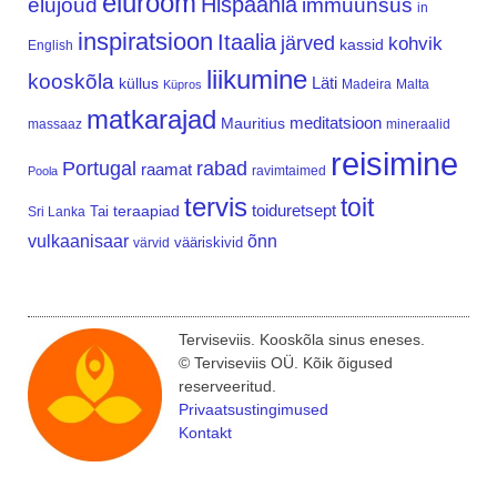
elurõõm
Hispaania
elujõud
immuunsus
in
inspiratsioon
Itaalia
järved
kohvik
kassid
English
liikumine
kooskõla
Läti
küllus
Madeira
Malta
Küpros
matkarajad
meditatsioon
Mauritius
massaaz
mineraalid
reisimine
Portugal
rabad
raamat
ravimtaimed
Poola
tervis
toit
teraapiad
toiduretsept
Tai
Sri Lanka
vulkaanisaar
õnn
vääriskivid
värvid
Terviseviis. Kooskõla sinus eneses.
© Terviseviis OÜ. Kõik õigused
reserveeritud.
Privaatsustingimused
Kontakt