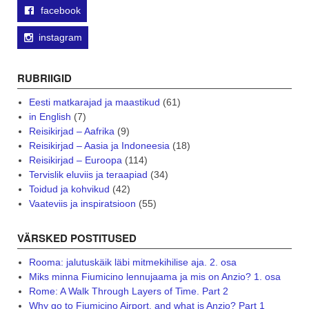
facebook
instagram
RUBRIIGID
Eesti matkarajad ja maastikud
(61)
in English
(7)
Reisikirjad – Aafrika
(9)
Reisikirjad – Aasia ja Indoneesia
(18)
Reisikirjad – Euroopa
(114)
Tervislik eluviis ja teraapiad
(34)
Toidud ja kohvikud
(42)
Vaateviis ja inspiratsioon
(55)
VÄRSKED POSTITUSED
Rooma: jalutuskäik läbi mitmekihilise aja. 2. osa
Miks minna Fiumicino lennujaama ja mis on Anzio? 1. osa
Rome: A Walk Through Layers of Time. Part 2
Why go to Fiumicino Airport, and what is Anzio? Part 1