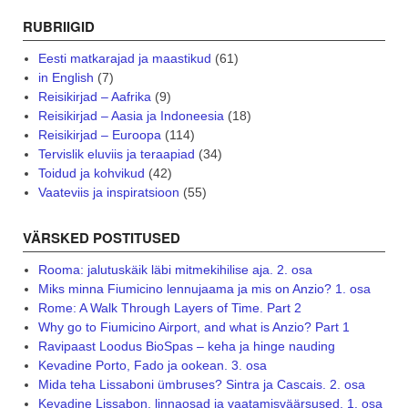
RUBRIIGID
Eesti matkarajad ja maastikud
(61)
in English
(7)
Reisikirjad – Aafrika
(9)
Reisikirjad – Aasia ja Indoneesia
(18)
Reisikirjad – Euroopa
(114)
Tervislik eluviis ja teraapiad
(34)
Toidud ja kohvikud
(42)
Vaateviis ja inspiratsioon
(55)
VÄRSKED POSTITUSED
Rooma: jalutuskäik läbi mitmekihilise aja. 2. osa
Miks minna Fiumicino lennujaama ja mis on Anzio? 1. osa
Rome: A Walk Through Layers of Time. Part 2
Why go to Fiumicino Airport, and what is Anzio? Part 1
Ravipaast Loodus BioSpas – keha ja hinge nauding
Kevadine Porto, Fado ja ookean. 3. osa
Mida teha Lissaboni ümbruses? Sintra ja Cascais. 2. osa
Kevadine Lissabon, linnaosad ja vaatamisväärsused. 1. osa