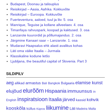
Budapest, Doonau ja talisuplus
Reisikirjad – Aasia, Aafrika. Kokkuvõte
Reisikirjad – Euroopa. Kokkuvõte
Fuerteventura, aaloed, tuul ja liiv. 5. osa
Manrique, Teguise ja kollane allveelaev. 4. osa
Timanfaya rahvuspark, koopad ja kaktused. 3. osa
Lanzarote kuurordid ja põllumajandus. 2. osa
Järgmine Kanaari saar – Lanzarote. 1. osa
Mudaravi Haapsalus ehk alasti avalikus kohas
Läti oma väike Itaalia – Jurmala
Klassikaline kodune letšo
Ljubljana, the beautiful capital of Slovenia. Part 3
SILDIPILV
aeg
elamise kunst
armastus
allikad
Bulgaaria
Bali
Bangkok
elurõõm
Hispaania
elujõud
immuunsus
in
inspiratsioon
Itaalia
järved
kohvik
kassid
English
liikumine
kooskõla
Läti
küllus
Madeira
Malta
Küpros