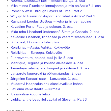
Rooma: jalutuskäik läbi mitmekihilise aja. 2. osa
Miks minna Fiumicino lennujaama ja mis on Anzio? 1. osa
Rome: A Walk Through Layers of Time. Part 2
Why go to Fiumicino Airport, and what is Anzio? Part 1
Ravipaast Loodus BioSpas – keha ja hinge nauding
Kevadine Porto, Fado ja ookean. 3. osa
Mida teha Lissaboni ümbruses? Sintra ja Cascais. 2. osa
Kevadine Lissabon, linnaosad ja vaatamisväärsused. 1. osa
Budapest, Doonau ja talisuplus
Reisikirjad – Aasia, Aafrika. Kokkuvõte
Reisikirjad – Euroopa. Kokkuvõte
Fuerteventura, aaloed, tuul ja liiv. 5. osa
Manrique, Teguise ja kollane allveelaev. 4. osa
Timanfaya rahvuspark, koopad ja kaktused. 3. osa
Lanzarote kuurordid ja põllumajandus. 2. osa
Järgmine Kanaari saar – Lanzarote. 1. osa
Mudaravi Haapsalus ehk alasti avalikus kohas
Läti oma väike Itaalia – Jurmala
Klassikaline kodune letšo
Ljubljana, the beautiful capital of Slovenia. Part 3