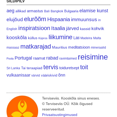
SILDIPILV
aeg
elamise kunst
armastus
allikad
Bulgaaria
Bali
Bangkok
elurõõm
Hispaania
elujõud
immuunsus
in
inspiratsioon
Itaalia
järved
kohvik
kassid
English
liikumine
kooskõla
Läti
küllus
Madeira
Malta
Küpros
matkarajad
meditatsioon
Mauritius
massaaz
mineraalid
reisimine
Portugal
rabad
raamat
ravimtaimed
Poola
tervis
toit
teraapiad
toiduretsept
Tai
Sri Lanka
vulkaanisaar
õnn
vääriskivid
värvid
Terviseviis. Kooskõla sinus eneses.
© Terviseviis OÜ. Kõik õigused
reserveeritud.
Privaatsustingimused