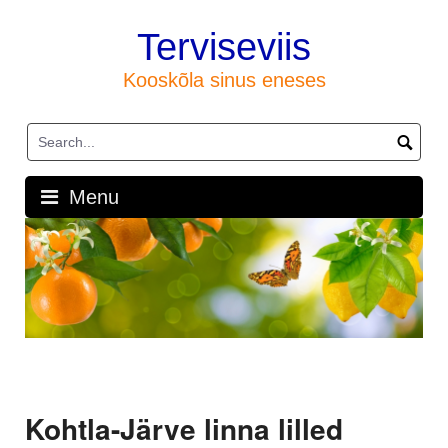
Skip
to
Terviseviis
content
Kooskõla sinus eneses
Menu
Kohtla-Järve linna lilled