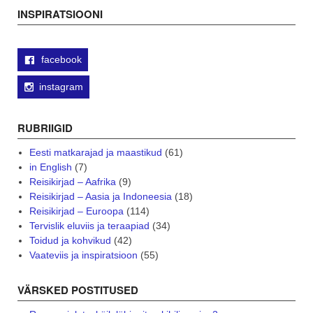
navigation
INSPIRATSIOONI
facebook
instagram
RUBRIIGID
Eesti matkarajad ja maastikud
(61)
in English
(7)
Reisikirjad – Aafrika
(9)
Reisikirjad – Aasia ja Indoneesia
(18)
Reisikirjad – Euroopa
(114)
Tervislik eluviis ja teraapiad
(34)
Toidud ja kohvikud
(42)
Vaateviis ja inspiratsioon
(55)
VÄRSKED POSTITUSED