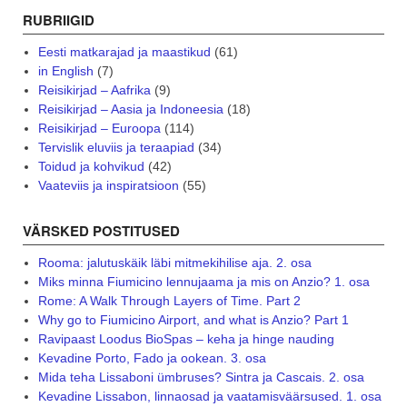
RUBRIIGID
Eesti matkarajad ja maastikud
(61)
in English
(7)
Reisikirjad – Aafrika
(9)
Reisikirjad – Aasia ja Indoneesia
(18)
Reisikirjad – Euroopa
(114)
Tervislik eluviis ja teraapiad
(34)
Toidud ja kohvikud
(42)
Vaateviis ja inspiratsioon
(55)
VÄRSKED POSTITUSED
Rooma: jalutuskäik läbi mitmekihilise aja. 2. osa
Miks minna Fiumicino lennujaama ja mis on Anzio? 1. osa
Rome: A Walk Through Layers of Time. Part 2
Why go to Fiumicino Airport, and what is Anzio? Part 1
Ravipaast Loodus BioSpas – keha ja hinge nauding
Kevadine Porto, Fado ja ookean. 3. osa
Mida teha Lissaboni ümbruses? Sintra ja Cascais. 2. osa
Kevadine Lissabon, linnaosad ja vaatamisväärsused. 1. osa