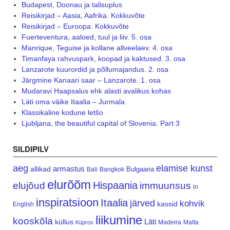
Budapest, Doonau ja talisuplus
Reisikirjad – Aasia, Aafrika. Kokkuvõte
Reisikirjad – Euroopa. Kokkuvõte
Fuerteventura, aaloed, tuul ja liiv. 5. osa
Manrique, Teguise ja kollane allveelaev. 4. osa
Timanfaya rahvuspark, koopad ja kaktused. 3. osa
Lanzarote kuurordid ja põllumajandus. 2. osa
Järgmine Kanaari saar – Lanzarote. 1. osa
Mudaravi Haapsalus ehk alasti avalikus kohas
Läti oma väike Itaalia – Jurmala
Klassikaline kodune letšo
Ljubljana, the beautiful capital of Slovenia. Part 3
SILDIPILV
aeg
elamise kunst
armastus
allikad
Bulgaaria
Bali
Bangkok
elurõõm
Hispaania
elujõud
immuunsus
in
inspiratsioon
Itaalia
järved
kohvik
kassid
English
liikumine
kooskõla
Läti
küllus
Madeira
Malta
Küpros