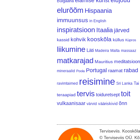
elujõud
elamise kunst
Bulgaaria
elurõõm
Hispaania
immuunsus
in English
inspiratsioon
Itaalia
järved
kooskõla
kohvik
kassid
küllus
Küpros
liikumine
Läti
Madeira
Malta
massaaz
matkarajad
meditatsioon
Mauritius
Portugal
rabad
raamat
mineraalid
Poola
reisimine
Tai
ravimtaimed
Sri Lanka
tervis
toit
teraapiad
toiduretsept
vulkaanisaar
õnn
vääriskivid
värvid
Terviseviis. Kooskõl
© Terviseviis OÜ. Kõ