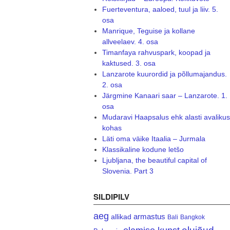
Fuerteventura, aaloed, tuul ja liiv. 5.
osa
Manrique, Teguise ja kollane
allveelaev. 4. osa
Timanfaya rahvuspark, koopad ja
kaktused. 3. osa
Lanzarote kuurordid ja põllumajandus.
2. osa
Järgmine Kanaari saar – Lanzarote. 1.
osa
Mudaravi Haapsalus ehk alasti avalikus
kohas
Läti oma väike Itaalia – Jurmala
Klassikaline kodune letšo
Ljubljana, the beautiful capital of
Slovenia. Part 3
SILDIPILV
aeg
armastus
allikad
Bali
Bangkok