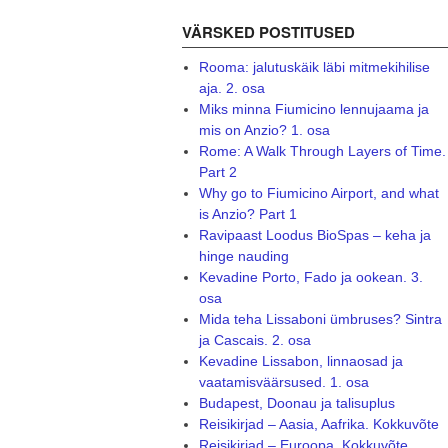
VÄRSKED POSTITUSED
Rooma: jalutuskäik läbi mitmekihilise
aja. 2. osa
Miks minna Fiumicino lennujaama ja
mis on Anzio? 1. osa
Rome: A Walk Through Layers of Time.
Part 2
Why go to Fiumicino Airport, and what
is Anzio? Part 1
Ravipaast Loodus BioSpas – keha ja
hinge nauding
Kevadine Porto, Fado ja ookean. 3.
osa
Mida teha Lissaboni ümbruses? Sintra
ja Cascais. 2. osa
Kevadine Lissabon, linnaosad ja
vaatamisväärsused. 1. osa
Budapest, Doonau ja talisuplus
Reisikirjad – Aasia, Aafrika. Kokkuvõte
Reisikirjad – Euroopa. Kokkuvõte