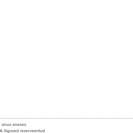
a sinus eneses.
ik õigused reserveeritud.