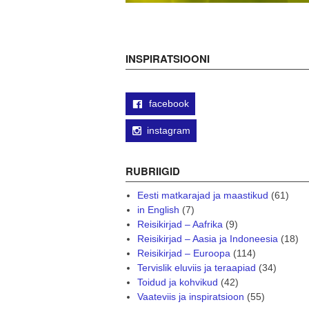
INSPIRATSIOONI
facebook
instagram
RUBRIIGID
Eesti matkarajad ja maastikud
(61)
in English
(7)
Reisikirjad – Aafrika
(9)
Reisikirjad – Aasia ja Indoneesia
(18)
Reisikirjad – Euroopa
(114)
Tervislik eluviis ja teraapiad
(34)
Toidud ja kohvikud
(42)
Vaateviis ja inspiratsioon
(55)