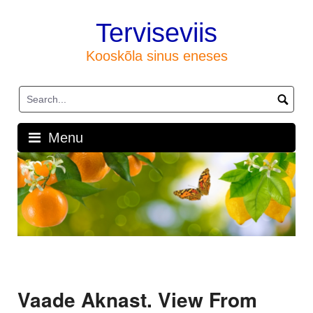
Skip
to
Terviseviis
content
Kooskõla sinus eneses
Menu
Vaade Aknast. View From