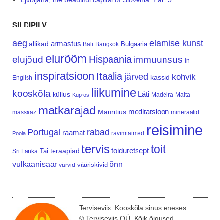
SILDIPILV
aeg
elamise kunst
armastus
allikad
Bulgaaria
Bali
Bangkok
elurõõm
Hispaania
elujõud
immuunsus
in
inspiratsioon
Itaalia
järved
kohvik
kassid
English
liikumine
kooskõla
Läti
küllus
Madeira
Malta
Küpros
matkarajad
meditatsioon
Mauritius
massaaz
mineraalid
reisimine
Portugal
rabad
raamat
ravimtaimed
Poola
tervis
toit
teraapiad
toiduretsept
Tai
Sri Lanka
vulkaanisaar
õnn
vääriskivid
värvid
Terviseviis. Kooskõla sinus eneses.
© Terviseviis OÜ. Kõik õigused