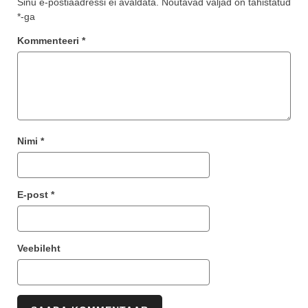
Sinu e-postiaadressi ei avaldata.
Nõutavad väljad on tähistatud
*
-ga
Kommenteeri
*
Nimi
*
E-post
*
Veebileht