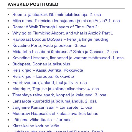
VÄRSKED POSTITUSED
Rooma: jalutuskäik läbi mitmekihilise aja. 2. osa
Miks minna Fiumicino lennujaama ja mis on Anzio? 1. osa
Rome: A Walk Through Layers of Time. Part 2
Why go to Fiumicino Airport, and what is Anzio? Part 1
Ravipaast Loodus BioSpas – keha ja hinge nauding
Kevadine Porto, Fado ja ookean. 3. osa
Mida teha Lissaboni ümbruses? Sintra ja Cascais. 2. osa
Kevadine Lissabon, linnaosad ja vaatamisväärsused. 1. osa
Budapest, Doonau ja talisuplus
Reisikirjad – Aasia, Aafrika. Kokkuvõte
Reisikirjad – Euroopa. Kokkuvõte
Fuerteventura, aaloed, tuul ja liiv. 5. osa
Manrique, Teguise ja kollane allveelaev. 4. osa
Timanfaya rahvuspark, koopad ja kaktused. 3. osa
Lanzarote kuurordid ja põllumajandus. 2. osa
Järgmine Kanaari saar – Lanzarote. 1. osa
Mudaravi Haapsalus ehk alasti avalikus kohas
Läti oma väike Itaalia – Jurmala
Klassikaline kodune letšo
Ljubljana, the beautiful capital of Slovenia. Part 3