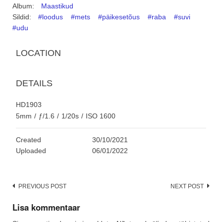
Album:
Maastikud
Sildid:
#loodus
#mets
#päikesetõus
#raba
#suvi
#udu
LOCATION
DETAILS
HD1903
5mm
/
ƒ/1.6
/
1/20s
/
ISO 1600
Created
30/10/2021
Uploaded
06/01/2022
Post
PREVIOUS POST
NEXT POST
navigation
Lisa kommentaar