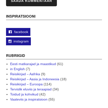
INSPIRATSIOONI
facebook
instagram
RUBRIIGID
Eesti matkarajad ja maastikud
(61)
in English
(7)
Reisikirjad – Aafrika
(9)
Reisikirjad – Aasia ja Indoneesia
(18)
Reisikirjad – Euroopa
(114)
Tervislik eluviis ja teraapiad
(34)
Toidud ja kohvikud
(42)
Vaateviis ja inspiratsioon
(55)