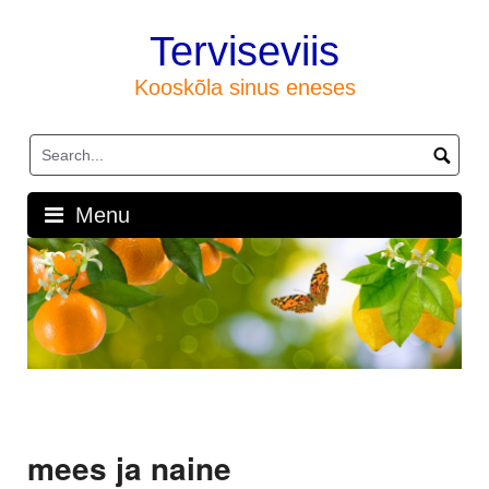
Skip
to
Terviseviis
content
Kooskõla sinus eneses
Menu
mees ja naine