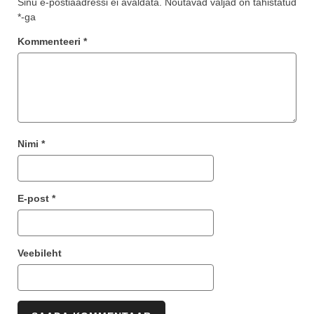
Sinu e-postiaadressi ei avaldata.
Nõutavad väljad on tähistatud
*
-ga
Kommenteeri
*
Nimi
*
E-post
*
Veebileht