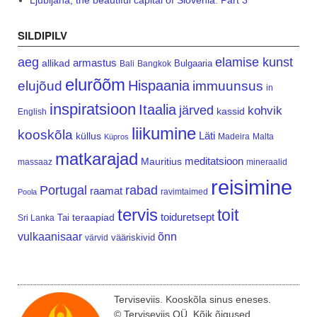
Ljubljana, the beautiful capital of Slovenia. Part 3
SILDIPILV
aeg
elamise kunst
armastus
allikad
Bulgaaria
Bali
Bangkok
elurõõm
Hispaania
elujõud
immuunsus
in
inspiratsioon
Itaalia
järved
kohvik
kassid
English
liikumine
kooskõla
Läti
küllus
Madeira
Malta
Küpros
matkarajad
meditatsioon
Mauritius
massaaz
mineraalid
reisimine
Portugal
rabad
raamat
ravimtaimed
Poola
tervis
toit
teraapiad
toiduretsept
Tai
Sri Lanka
vulkaanisaar
õnn
vääriskivid
värvid
Terviseviis. Kooskõla sinus eneses.
© Terviseviis OÜ. Kõik õigused