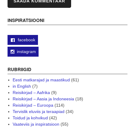
INSPIRATSIOONI
facebook
instagram
RUBRIIGID
Eesti matkarajad ja maastikud
(61)
in English
(7)
Reisikirjad – Aafrika
(9)
Reisikirjad – Aasia ja Indoneesia
(18)
Reisikirjad – Euroopa
(114)
Tervislik eluviis ja teraapiad
(34)
Toidud ja kohvikud
(42)
Vaateviis ja inspiratsioon
(55)