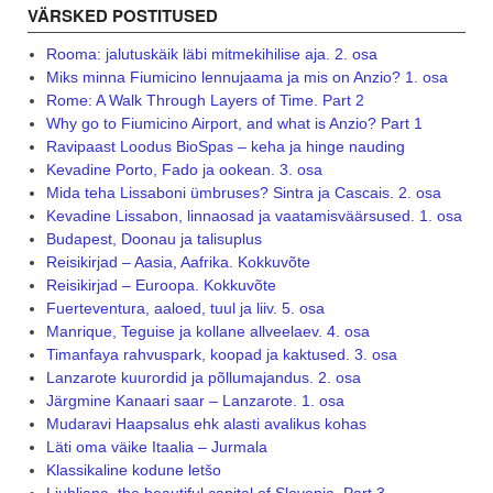
VÄRSKED POSTITUSED
Rooma: jalutuskäik läbi mitmekihilise aja. 2. osa
Miks minna Fiumicino lennujaama ja mis on Anzio? 1. osa
Rome: A Walk Through Layers of Time. Part 2
Why go to Fiumicino Airport, and what is Anzio? Part 1
Ravipaast Loodus BioSpas – keha ja hinge nauding
Kevadine Porto, Fado ja ookean. 3. osa
Mida teha Lissaboni ümbruses? Sintra ja Cascais. 2. osa
Kevadine Lissabon, linnaosad ja vaatamisväärsused. 1. osa
Budapest, Doonau ja talisuplus
Reisikirjad – Aasia, Aafrika. Kokkuvõte
Reisikirjad – Euroopa. Kokkuvõte
Fuerteventura, aaloed, tuul ja liiv. 5. osa
Manrique, Teguise ja kollane allveelaev. 4. osa
Timanfaya rahvuspark, koopad ja kaktused. 3. osa
Lanzarote kuurordid ja põllumajandus. 2. osa
Järgmine Kanaari saar – Lanzarote. 1. osa
Mudaravi Haapsalus ehk alasti avalikus kohas
Läti oma väike Itaalia – Jurmala
Klassikaline kodune letšo