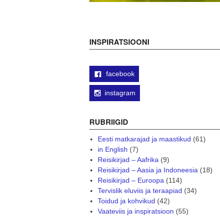
INSPIRATSIOONI
facebook
instagram
RUBRIIGID
Eesti matkarajad ja maastikud
(61)
in English
(7)
Reisikirjad – Aafrika
(9)
Reisikirjad – Aasia ja Indoneesia
(18)
Reisikirjad – Euroopa
(114)
Tervislik eluviis ja teraapiad
(34)
Toidud ja kohvikud
(42)
Vaateviis ja inspiratsioon
(55)