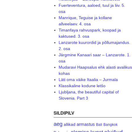
Fuerteventura, aaloed, tuul ja liiv. 5.
osa
Manrique, Teguise ja kollane
allveelaev. 4. osa
Timanfaya rahvuspark, koopad ja
kaktused. 3. osa
Lanzarote kuurordid ja põllumajandus.
2. osa
Järgmine Kanaari saar – Lanzarote. 1.
osa
Mudaravi Haapsalus ehk alasti avalikus
kohas
Läti oma väike Itaalia – Jurmala
Klassikaline kodune letšo
Ljubljana, the beautiful capital of
Slovenia. Part 3
SILDIPILV
aeg
armastus
allikad
Bali
Bangkok