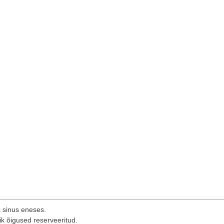
a sinus eneses.
ik õigused reserveeritud.