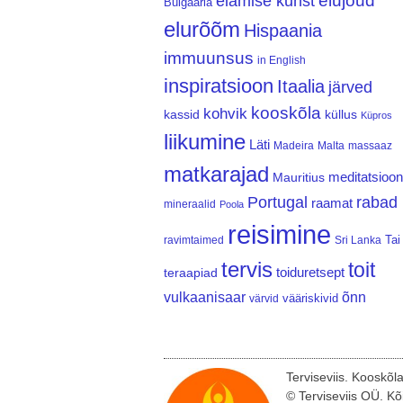
elujõud
elamise kunst
Bulgaaria
elurõõm
Hispaania
immuunsus
in English
inspiratsioon
Itaalia
järved
kooskõla
kohvik
kassid
küllus
Küpros
liikumine
Läti
Madeira
Malta
massaaz
matkarajad
meditatsioon
Mauritius
Portugal
rabad
raamat
mineraalid
Poola
reisimine
Tai
ravimtaimed
Sri Lanka
tervis
toit
teraapiad
toiduretsept
vulkaanisaar
õnn
vääriskivid
värvid
Terviseviis. Kooskõl
© Terviseviis OÜ. Kõ