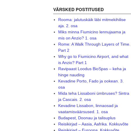
VÄRSKED POSTITUSED
Rooma: jalutuskäik läbi mitmekihilise
aja. 2. osa
Miks minna Fiumicino lennujaama ja
mis on Anzio? 1. osa
Rome: A Walk Through Layers of Time.
Part 2
Why go to Fiumicino Airport, and what
is Anzio? Part 1
Ravipaast Loodus BioSpas – keha ja
hinge nauding
Kevadine Porto, Fado ja ookean. 3.
osa
Mida teha Lissaboni ümbruses? Sintra
ja Cascais. 2. osa
Kevadine Lissabon, linnaosad ja
vaatamisväärsused. 1. osa
Budapest, Doonau ja talisuplus
Reisikirjad – Aasia, Aafrika. Kokkuvõte
Reisikirjad – Euroopa. Kokkuvõte