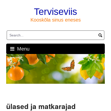
Skip
to
Terviseviis
content
Kooskõla sinus eneses
Menu
ülased ja matkarajad