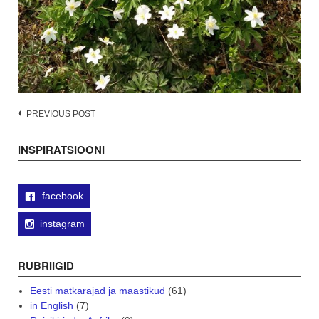
Post
PREVIOUS POST
navigation
INSPIRATSIOONI
facebook
instagram
RUBRIIGID
Eesti matkarajad ja maastikud
(61)
in English
(7)