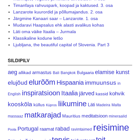
Timanfaya rahvuspark, koopad ja kaktused. 3. osa
Lanzarote kuurordid ja põllumajandus. 2. osa
Järgmine Kanaari saar – Lanzarote. 1. osa
Mudaravi Haapsalus ehk alasti avalikus kohas
Läti oma väike Itaalia – Jurmala
Klassikaline kodune letšo
Ljubljana, the beautiful capital of Slovenia. Part 3
SILDIPILV
aeg
elamise kunst
armastus
allikad
Bulgaaria
Bali
Bangkok
elurõõm
Hispaania
elujõud
immuunsus
in
inspiratsioon
Itaalia
järved
kohvik
kassid
English
liikumine
kooskõla
Läti
küllus
Madeira
Malta
Küpros
matkarajad
meditatsioon
Mauritius
massaaz
mineraalid
reisimine
Portugal
rabad
raamat
ravimtaimed
Poola
tervis
toit