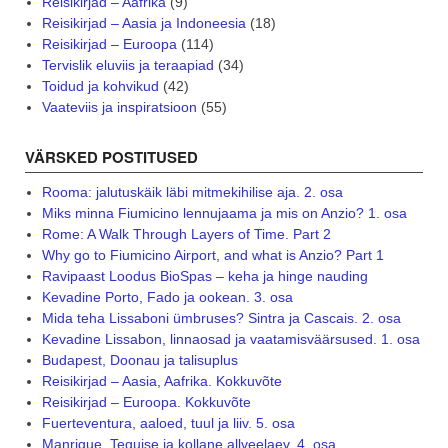
Reisikirjad – Aafrika
(9)
Reisikirjad – Aasia ja Indoneesia
(18)
Reisikirjad – Euroopa
(114)
Tervislik eluviis ja teraapiad
(34)
Toidud ja kohvikud
(42)
Vaateviis ja inspiratsioon
(55)
VÄRSKED POSTITUSED
Rooma: jalutuskäik läbi mitmekihilise aja. 2. osa
Miks minna Fiumicino lennujaama ja mis on Anzio? 1. osa
Rome: A Walk Through Layers of Time. Part 2
Why go to Fiumicino Airport, and what is Anzio? Part 1
Ravipaast Loodus BioSpas – keha ja hinge nauding
Kevadine Porto, Fado ja ookean. 3. osa
Mida teha Lissaboni ümbruses? Sintra ja Cascais. 2. osa
Kevadine Lissabon, linnaosad ja vaatamisväärsused. 1. osa
Budapest, Doonau ja talisuplus
Reisikirjad – Aasia, Aafrika. Kokkuvõte
Reisikirjad – Euroopa. Kokkuvõte
Fuerteventura, aaloed, tuul ja liiv. 5. osa
Manrique, Teguise ja kollane allveelaev. 4. osa