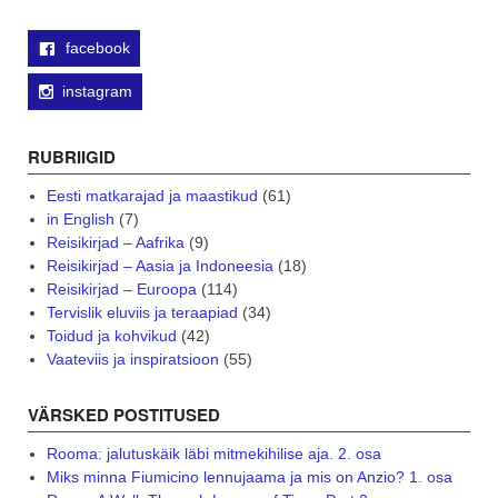
facebook
instagram
RUBRIIGID
Eesti matkarajad ja maastikud
(61)
in English
(7)
Reisikirjad – Aafrika
(9)
Reisikirjad – Aasia ja Indoneesia
(18)
Reisikirjad – Euroopa
(114)
Tervislik eluviis ja teraapiad
(34)
Toidud ja kohvikud
(42)
Vaateviis ja inspiratsioon
(55)
VÄRSKED POSTITUSED
Rooma: jalutuskäik läbi mitmekihilise aja. 2. osa
Miks minna Fiumicino lennujaama ja mis on Anzio? 1. osa