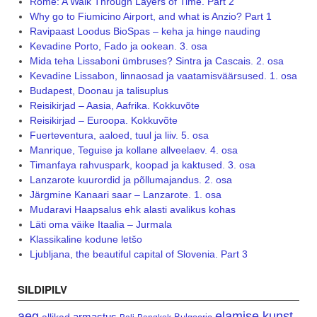
Rome: A Walk Through Layers of Time. Part 2
Why go to Fiumicino Airport, and what is Anzio? Part 1
Ravipaast Loodus BioSpas – keha ja hinge nauding
Kevadine Porto, Fado ja ookean. 3. osa
Mida teha Lissaboni ümbruses? Sintra ja Cascais. 2. osa
Kevadine Lissabon, linnaosad ja vaatamisväärsused. 1. osa
Budapest, Doonau ja talisuplus
Reisikirjad – Aasia, Aafrika. Kokkuvõte
Reisikirjad – Euroopa. Kokkuvõte
Fuerteventura, aaloed, tuul ja liiv. 5. osa
Manrique, Teguise ja kollane allveelaev. 4. osa
Timanfaya rahvuspark, koopad ja kaktused. 3. osa
Lanzarote kuurordid ja põllumajandus. 2. osa
Järgmine Kanaari saar – Lanzarote. 1. osa
Mudaravi Haapsalus ehk alasti avalikus kohas
Läti oma väike Itaalia – Jurmala
Klassikaline kodune letšo
Ljubljana, the beautiful capital of Slovenia. Part 3
SILDIPILV
aeg
elamise kunst
armastus