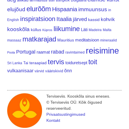
allikad
Bulgaaria
Bali
Bangkok
elurõõm
Hispaania
elujõud
immuunsus
in
inspiratsioon
Itaalia
järved
kohvik
kassid
English
liikumine
kooskõla
Läti
küllus
Madeira
Malta
Küpros
matkarajad
meditatsioon
Mauritius
massaaz
mineraalid
reisimine
Portugal
rabad
raamat
ravimtaimed
Poola
tervis
toit
teraapiad
toiduretsept
Tai
Sri Lanka
vulkaanisaar
õnn
vääriskivid
värvid
Terviseviis. Kooskõla sinus eneses.
© Terviseviis OÜ. Kõik õigused
reserveeritud.
Privaatsustingimused
Kontakt