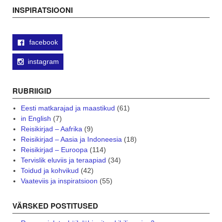
navigation
INSPIRATSIOONI
facebook
instagram
RUBRIIGID
Eesti matkarajad ja maastikud
(61)
in English
(7)
Reisikirjad – Aafrika
(9)
Reisikirjad – Aasia ja Indoneesia
(18)
Reisikirjad – Euroopa
(114)
Tervislik eluviis ja teraapiad
(34)
Toidud ja kohvikud
(42)
Vaateviis ja inspiratsioon
(55)
VÄRSKED POSTITUSED