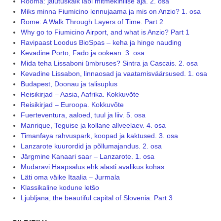
Rooma: jalutuskäik läbi mitmekihilise aja. 2. osa
Miks minna Fiumicino lennujaama ja mis on Anzio? 1. osa
Rome: A Walk Through Layers of Time. Part 2
Why go to Fiumicino Airport, and what is Anzio? Part 1
Ravipaast Loodus BioSpas – keha ja hinge nauding
Kevadine Porto, Fado ja ookean. 3. osa
Mida teha Lissaboni ümbruses? Sintra ja Cascais. 2. osa
Kevadine Lissabon, linnaosad ja vaatamisväärsused. 1. osa
Budapest, Doonau ja talisuplus
Reisikirjad – Aasia, Aafrika. Kokkuvõte
Reisikirjad – Euroopa. Kokkuvõte
Fuerteventura, aaloed, tuul ja liiv. 5. osa
Manrique, Teguise ja kollane allveelaev. 4. osa
Timanfaya rahvuspark, koopad ja kaktused. 3. osa
Lanzarote kuurordid ja põllumajandus. 2. osa
Järgmine Kanaari saar – Lanzarote. 1. osa
Mudaravi Haapsalus ehk alasti avalikus kohas
Läti oma väike Itaalia – Jurmala
Klassikaline kodune letšo
Ljubljana, the beautiful capital of Slovenia. Part 3