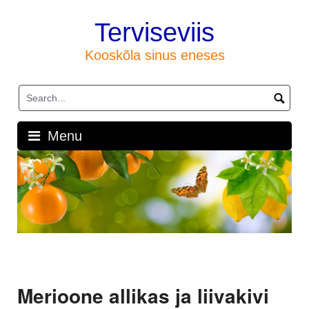
Skip
to
Terviseviis
content
Kooskõla sinus eneses
Menu
Merioone allikas ja liivakivi