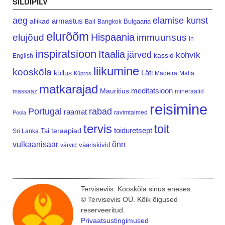
SILDIPILV
aeg
elamise kunst
armastus
allikad
Bulgaaria
Bali
Bangkok
elurõõm
Hispaania
elujõud
immuunsus
in
inspiratsioon
Itaalia
järved
kohvik
kassid
English
liikumine
kooskõla
Läti
küllus
Madeira
Malta
Küpros
matkarajad
meditatsioon
Mauritius
massaaz
mineraalid
reisimine
Portugal
rabad
raamat
ravimtaimed
Poola
tervis
toit
teraapiad
toiduretsept
Tai
Sri Lanka
vulkaanisaar
õnn
vääriskivid
värvid
Terviseviis. Kooskõla sinus eneses.
© Terviseviis OÜ. Kõik õigused
reserveeritud.
Privaatsustingimused