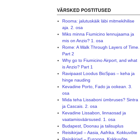
VÄRSKED POSTITUSED
Rooma: jalutuskäik läbi mitmekihilise
aja. 2. osa
Miks minna Fiumicino lennujaama ja
mis on Anzio? 1. osa
Rome: A Walk Through Layers of Time.
Part 2
Why go to Fiumicino Airport, and what
is Anzio? Part 1
Ravipaast Loodus BioSpas – keha ja
hinge nauding
Kevadine Porto, Fado ja ookean. 3.
osa
Mida teha Lissaboni ümbruses? Sintra
ja Cascais. 2. osa
Kevadine Lissabon, linnaosad ja
vaatamisväärsused. 1. osa
Budapest, Doonau ja talisuplus
Reisikirjad – Aasia, Aafrika. Kokkuvõte
Reisikirjad – Euroopa. Kokkuvõte