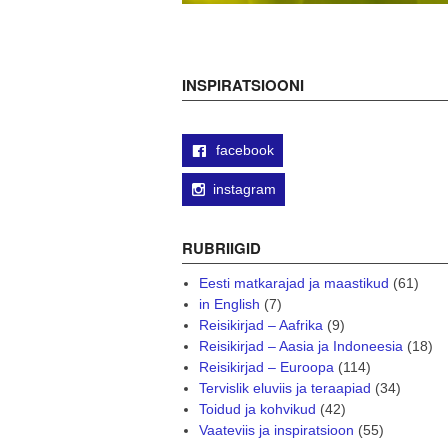
INSPIRATSIOONI
facebook
instagram
RUBRIIGID
Eesti matkarajad ja maastikud
(61)
in English
(7)
Reisikirjad – Aafrika
(9)
Reisikirjad – Aasia ja Indoneesia
(18)
Reisikirjad – Euroopa
(114)
Tervislik eluviis ja teraapiad
(34)
Toidud ja kohvikud
(42)
Vaateviis ja inspiratsioon
(55)