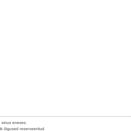
a sinus eneses.
ik õigused reserveeritud.