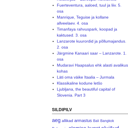
Fuerteventura, aaloed, tuul ja liiv. 5.
osa
Manrique, Teguise ja kollane
allveelaev. 4. osa
Timanfaya rahvuspark, koopad ja
kaktused. 3. osa
Lanzarote kuurordid ja põllumajandus.
2. osa
Järgmine Kanaari saar – Lanzarote. 1.
osa
Mudaravi Haapsalus ehk alasti avalikus
kohas
Läti oma väike Itaalia – Jurmala
Klassikaline kodune letšo
Ljubljana, the beautiful capital of
Slovenia. Part 3
SILDIPILV
aeg
armastus
allikad
Bali
Bangkok