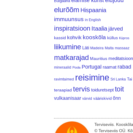
elujõud
elamise kunst
Bulgaaria
elurõõm
Hispaania
immuunsus
in English
inspiratsioon
Itaalia
järved
kooskõla
kohvik
kassid
küllus
Küpros
liikumine
Läti
Madeira
Malta
massaaz
matkarajad
meditatsioon
Mauritius
Portugal
rabad
raamat
mineraalid
Poola
reisimine
Tai
ravimtaimed
Sri Lanka
tervis
toit
teraapiad
toiduretsept
vulkaanisaar
õnn
vääriskivid
värvid
Terviseviis. Kooskõl
© Terviseviis OÜ. Kõ