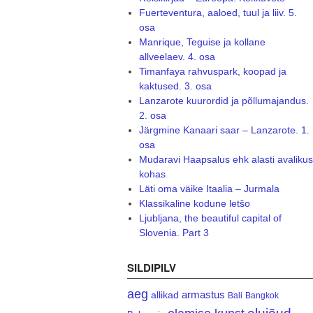
Fuerteventura, aaloed, tuul ja liiv. 5.
osa
Manrique, Teguise ja kollane
allveelaev. 4. osa
Timanfaya rahvuspark, koopad ja
kaktused. 3. osa
Lanzarote kuurordid ja põllumajandus.
2. osa
Järgmine Kanaari saar – Lanzarote. 1.
osa
Mudaravi Haapsalus ehk alasti avalikus
kohas
Läti oma väike Itaalia – Jurmala
Klassikaline kodune letšo
Ljubljana, the beautiful capital of
Slovenia. Part 3
SILDIPILV
aeg
armastus
allikad
Bali
Bangkok