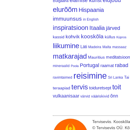
elujõud
elamise kunst
Bulgaaria
elurõõm
Hispaania
immuunsus
in English
inspiratsioon
Itaalia
järved
kooskõla
kohvik
kassid
küllus
Küpros
liikumine
Läti
Madeira
Malta
massaaz
matkarajad
meditatsioon
Mauritius
Portugal
rabad
raamat
mineraalid
Poola
reisimine
Tai
ravimtaimed
Sri Lanka
tervis
toit
teraapiad
toiduretsept
vulkaanisaar
õnn
vääriskivid
värvid
Terviseviis. Kooskõl
© Terviseviis OÜ. Kõ