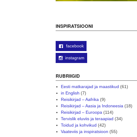
INSPIRATSIOONI
facebook
instagram
RUBRIIGID
Eesti matkarajad ja maastikud
(61)
in English
(7)
Reisikirjad – Aafrika
(9)
Reisikirjad – Aasia ja Indoneesia
(18)
Reisikirjad – Euroopa
(114)
Tervislik eluviis ja teraapiad
(34)
Toidud ja kohvikud
(42)
Vaateviis ja inspiratsioon
(55)