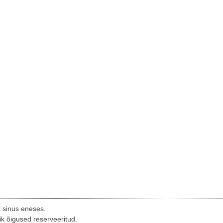
a sinus eneses.
ik õigused reserveeritud.