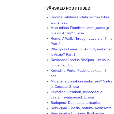
VÄRSKED POSTITUSED
Rooma: jalutuskäik läbi mitmekihilise
aja. 2. osa
Miks minna Fiumicino lennujaama ja
mis on Anzio? 1. osa
Rome: A Walk Through Layers of Time.
Part 2
Why go to Fiumicino Airport, and what
is Anzio? Part 1
Ravipaast Loodus BioSpas – keha ja
hinge nauding
Kevadine Porto, Fado ja ookean. 3.
osa
Mida teha Lissaboni ümbruses? Sintra
ja Cascais. 2. osa
Kevadine Lissabon, linnaosad ja
vaatamisväärsused. 1. osa
Budapest, Doonau ja talisuplus
Reisikirjad – Aasia, Aafrika. Kokkuvõte
Reisikirjad – Euroopa. Kokkuvõte