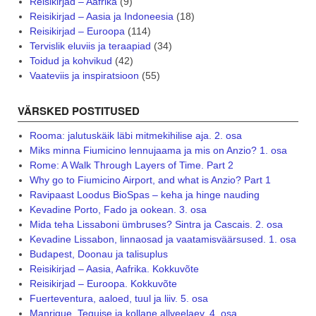
Reisikirjad – Aafrika
(9)
Reisikirjad – Aasia ja Indoneesia
(18)
Reisikirjad – Euroopa
(114)
Tervislik eluviis ja teraapiad
(34)
Toidud ja kohvikud
(42)
Vaateviis ja inspiratsioon
(55)
VÄRSKED POSTITUSED
Rooma: jalutuskäik läbi mitmekihilise aja. 2. osa
Miks minna Fiumicino lennujaama ja mis on Anzio? 1. osa
Rome: A Walk Through Layers of Time. Part 2
Why go to Fiumicino Airport, and what is Anzio? Part 1
Ravipaast Loodus BioSpas – keha ja hinge nauding
Kevadine Porto, Fado ja ookean. 3. osa
Mida teha Lissaboni ümbruses? Sintra ja Cascais. 2. osa
Kevadine Lissabon, linnaosad ja vaatamisväärsused. 1. osa
Budapest, Doonau ja talisuplus
Reisikirjad – Aasia, Aafrika. Kokkuvõte
Reisikirjad – Euroopa. Kokkuvõte
Fuerteventura, aaloed, tuul ja liiv. 5. osa
Manrique, Teguise ja kollane allveelaev. 4. osa