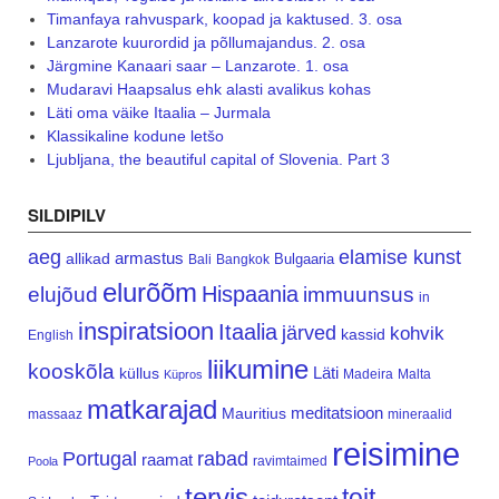
Timanfaya rahvuspark, koopad ja kaktused. 3. osa
Lanzarote kuurordid ja põllumajandus. 2. osa
Järgmine Kanaari saar – Lanzarote. 1. osa
Mudaravi Haapsalus ehk alasti avalikus kohas
Läti oma väike Itaalia – Jurmala
Klassikaline kodune letšo
Ljubljana, the beautiful capital of Slovenia. Part 3
SILDIPILV
aeg
elamise kunst
armastus
allikad
Bulgaaria
Bali
Bangkok
elurõõm
Hispaania
elujõud
immuunsus
in
inspiratsioon
Itaalia
järved
kohvik
kassid
English
liikumine
kooskõla
Läti
küllus
Madeira
Malta
Küpros
matkarajad
meditatsioon
Mauritius
massaaz
mineraalid
reisimine
Portugal
rabad
raamat
ravimtaimed
Poola
tervis
toit