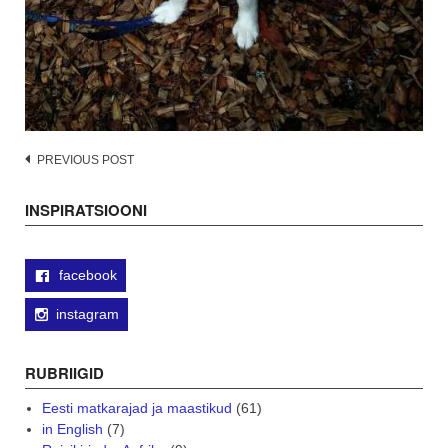
Post
PREVIOUS POST
navigation
INSPIRATSIOONI
facebook
instagram
RUBRIIGID
Eesti matkarajad ja maastikud
(61)
in English
(7)