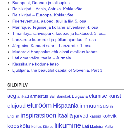
Budapest, Doonau ja talisuplus
Reisikirjad – Aasia, Aafrika. Kokkuvõte
Reisikirjad – Euroopa. Kokkuvõte
Fuerteventura, aaloed, tuul ja liiv. 5. osa
Manrique, Teguise ja kollane allveelaev. 4. osa
Timanfaya rahvuspark, koopad ja kaktused. 3. osa
Lanzarote kuurordid ja põllumajandus. 2. osa
Järgmine Kanaari saar – Lanzarote. 1. osa
Mudaravi Haapsalus ehk alasti avalikus kohas
Läti oma väike Itaalia – Jurmala
Klassikaline kodune letšo
Ljubljana, the beautiful capital of Slovenia. Part 3
SILDIPILV
aeg
elamise kunst
armastus
allikad
Bulgaaria
Bali
Bangkok
elurõõm
Hispaania
elujõud
immuunsus
in
inspiratsioon
Itaalia
järved
kohvik
kassid
English
liikumine
kooskõla
Läti
küllus
Madeira
Malta
Küpros