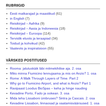
RUBRIIGID
Eesti matkarajad ja maastikud
(61)
in English
(7)
Reisikirjad – Aafrika
(9)
Reisikirjad – Aasia ja Indoneesia
(18)
Reisikirjad – Euroopa
(114)
Tervislik eluviis ja teraapiad
(34)
Toidud ja kohvikud
(42)
Vaateviis ja inspiratsioon
(55)
VÄRSKED POSTITUSED
Rooma: jalutuskäik läbi mitmekihilise aja. 2. osa
Miks minna Fiumicino lennujaama ja mis on Anzio? 1. osa
Rome: A Walk Through Layers of Time. Part 2
Why go to Fiumicino Airport, and what is Anzio? Part 1
Ravipaast Loodus BioSpas – keha ja hinge nauding
Kevadine Porto, Fado ja ookean. 3. osa
Mida teha Lissaboni ümbruses? Sintra ja Cascais. 2. osa
Kevadine Lissabon, linnaosad ja vaatamisväärsused. 1. osa