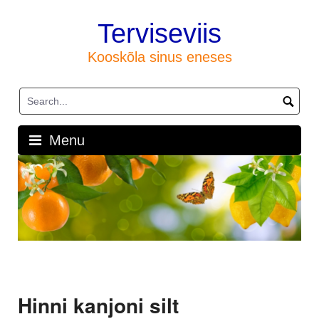
Skip
to
Terviseviis
content
Kooskõla sinus eneses
Menu
Hinni kanjoni silt