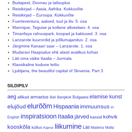
Budapest, Doonau ja talisuplus
Reisikirjad – Aasia, Aafrika. Kokkuvõte
Reisikirjad – Euroopa. Kokkuvõte
Fuerteventura, aaloed, tuul ja liiv. 5. osa
Manrique, Teguise ja kollane allveelaev. 4. osa
Timanfaya rahvuspark, koopad ja kaktused. 3. osa
Lanzarote kuurordid ja põllumajandus. 2. osa
Järgmine Kanaari saar – Lanzarote. 1. osa
Mudaravi Haapsalus ehk alasti avalikus kohas
Läti oma väike Itaalia – Jurmala
Klassikaline kodune letšo
Ljubljana, the beautiful capital of Slovenia. Part 3
SILDIPILV
aeg
elamise kunst
armastus
allikad
Bulgaaria
Bali
Bangkok
elurõõm
Hispaania
elujõud
immuunsus
in
inspiratsioon
Itaalia
järved
kohvik
kassid
English
liikumine
kooskõla
Läti
küllus
Madeira
Malta
Küpros