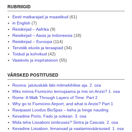
RUBRIIGID
Eesti matkarajad ja maastikud
(61)
in English
(7)
Reisikirjad – Aafrika
(9)
Reisikirjad – Aasia ja Indoneesia
(18)
Reisikirjad – Euroopa
(114)
Tervislik eluviis ja teraapiad
(34)
Toidud ja kohvikud
(42)
Vaateviis ja inspiratsioon
(55)
VÄRSKED POSTITUSED
Rooma: jalutuskäik läbi mitmekihilise aja. 2. osa
Miks minna Fiumicino lennujaama ja mis on Anzio? 1. osa
Rome: A Walk Through Layers of Time. Part 2
Why go to Fiumicino Airport, and what is Anzio? Part 1
Ravipaast Loodus BioSpas – keha ja hinge nauding
Kevadine Porto, Fado ja ookean. 3. osa
Mida teha Lissaboni ümbruses? Sintra ja Cascais. 2. osa
Kevadine Lissabon, linnaosad ja vaatamisväärsused. 1. osa