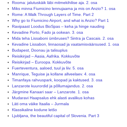
Rooma: jalutuskäik läbi mitmekihilise aja. 2. osa
Miks minna Fiumicino lennujaama ja mis on Anzio? 1. osa
Rome: A Walk Through Layers of Time. Part 2
Why go to Fiumicino Airport, and what is Anzio? Part 1
Ravipaast Loodus BioSpas – keha ja hinge nauding
Kevadine Porto, Fado ja ookean. 3. osa
Mida teha Lissaboni ümbruses? Sintra ja Cascais. 2. osa
Kevadine Lissabon, linnaosad ja vaatamisväärsused. 1. osa
Budapest, Doonau ja talisuplus
Reisikirjad – Aasia, Aafrika. Kokkuvõte
Reisikirjad – Euroopa. Kokkuvõte
Fuerteventura, aaloed, tuul ja liiv. 5. osa
Manrique, Teguise ja kollane allveelaev. 4. osa
Timanfaya rahvuspark, koopad ja kaktused. 3. osa
Lanzarote kuurordid ja põllumajandus. 2. osa
Järgmine Kanaari saar – Lanzarote. 1. osa
Mudaravi Haapsalus ehk alasti avalikus kohas
Läti oma väike Itaalia – Jurmala
Klassikaline kodune letšo
Ljubljana, the beautiful capital of Slovenia. Part 3