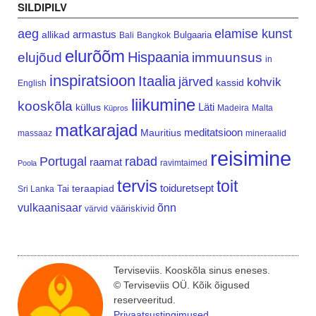
SILDIPILV
aeg
elamise kunst
armastus
allikad
Bulgaaria
Bali
Bangkok
elurõõm
Hispaania
elujõud
immuunsus
in
inspiratsioon
Itaalia
järved
kohvik
kassid
English
liikumine
kooskõla
Läti
küllus
Madeira
Malta
Küpros
matkarajad
meditatsioon
Mauritius
massaaz
mineraalid
reisimine
Portugal
rabad
raamat
ravimtaimed
Poola
tervis
toit
teraapiad
toiduretsept
Tai
Sri Lanka
vulkaanisaar
õnn
vääriskivid
värvid
Terviseviis. Kooskõla sinus eneses.
© Terviseviis OÜ. Kõik õigused
reserveeritud.
Privaatsustingimused