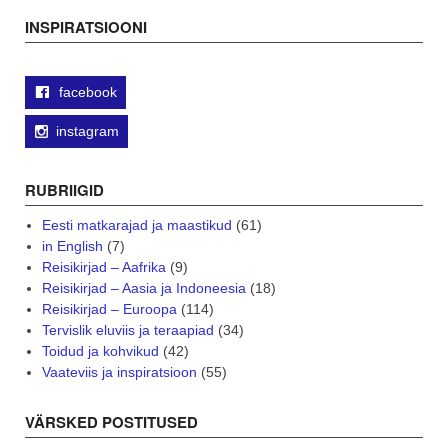
navigation
INSPIRATSIOONI
facebook
instagram
RUBRIIGID
Eesti matkarajad ja maastikud
(61)
in English
(7)
Reisikirjad – Aafrika
(9)
Reisikirjad – Aasia ja Indoneesia
(18)
Reisikirjad – Euroopa
(114)
Tervislik eluviis ja teraapiad
(34)
Toidud ja kohvikud
(42)
Vaateviis ja inspiratsioon
(55)
VÄRSKED POSTITUSED