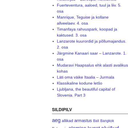
Fuerteventura, aaloed, tuul ja liiv. 5.
osa
Manrique, Teguise ja kollane
allveelaev. 4. osa
Timanfaya rahvuspark, koopad ja
kaktused. 3. osa
Lanzarote kuurordid ja põllumajandus.
2. osa
Järgmine Kanaari saar – Lanzarote. 1.
osa
Mudaravi Haapsalus ehk alasti avalikus
kohas
Läti oma väike Itaalia – Jurmala
Klassikaline kodune letšo
Ljubljana, the beautiful capital of
Slovenia. Part 3
SILDIPILV
aeg
armastus
allikad
Bali
Bangkok