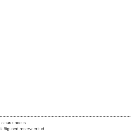
a sinus eneses.
ik õigused reserveeritud.