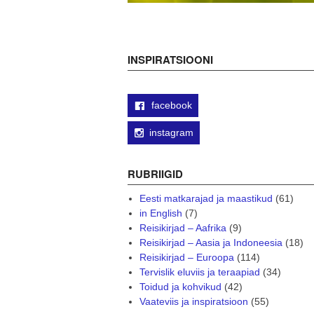
INSPIRATSIOONI
facebook
instagram
RUBRIIGID
Eesti matkarajad ja maastikud
(61)
in English
(7)
Reisikirjad – Aafrika
(9)
Reisikirjad – Aasia ja Indoneesia
(18)
Reisikirjad – Euroopa
(114)
Tervislik eluviis ja teraapiad
(34)
Toidud ja kohvikud
(42)
Vaateviis ja inspiratsioon
(55)