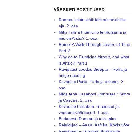
VÄRSKED POSTITUSED
Rooma: jalutuskäik läbi mitmekihilise
aja. 2. osa
Miks minna Fiumicino lennujaama ja
mis on Anzio? 1. osa
Rome: A Walk Through Layers of Time.
Part 2
Why go to Fiumicino Airport, and what
is Anzio? Part 1
Ravipaast Loodus BioSpas – keha ja
hinge nauding
Kevadine Porto, Fado ja ookean. 3.
osa
Mida teha Lissaboni ümbruses? Sintra
ja Cascais. 2. osa
Kevadine Lissabon, linnaosad ja
vaatamisväärsused. 1. osa
Budapest, Doonau ja talisuplus
Reisikirjad – Aasia, Aafrika. Kokkuvõte
Reisikirjad – Euroopa. Kokkuvõte