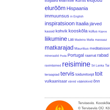
elujõud
elamise kunst
Bulgaaria
elurõõm
Hispaania
immuunsus
in English
inspiratsioon
Itaalia
järved
kooskõla
kohvik
kassid
küllus
Küpros
liikumine
Läti
Madeira
Malta
massaaz
matkarajad
meditatsioon
Mauritius
Portugal
rabad
raamat
mineraalid
Poola
reisimine
Tai
ravimtaimed
Sri Lanka
tervis
toit
teraapiad
toiduretsept
vulkaanisaar
õnn
vääriskivid
värvid
Terviseviis. Kooskõl
© Terviseviis OÜ. Kõ