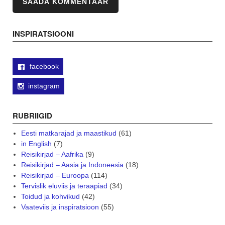
INSPIRATSIOONI
facebook
instagram
RUBRIIGID
Eesti matkarajad ja maastikud
(61)
in English
(7)
Reisikirjad – Aafrika
(9)
Reisikirjad – Aasia ja Indoneesia
(18)
Reisikirjad – Euroopa
(114)
Tervislik eluviis ja teraapiad
(34)
Toidud ja kohvikud
(42)
Vaateviis ja inspiratsioon
(55)