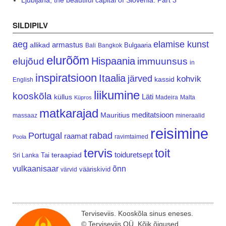
Ljubljana, the beautiful capital of Slovenia. Part 3
SILDIPILV
aeg
elamise kunst
armastus
allikad
Bulgaaria
Bali
Bangkok
elurõõm
Hispaania
elujõud
immuunsus
in
inspiratsioon
Itaalia
järved
kohvik
kassid
English
liikumine
kooskõla
Läti
küllus
Madeira
Malta
Küpros
matkarajad
meditatsioon
Mauritius
massaaz
mineraalid
reisimine
Portugal
rabad
raamat
ravimtaimed
Poola
tervis
toit
teraapiad
toiduretsept
Tai
Sri Lanka
vulkaanisaar
õnn
vääriskivid
värvid
Terviseviis. Kooskõla sinus eneses.
© Terviseviis OÜ. Kõik õigused