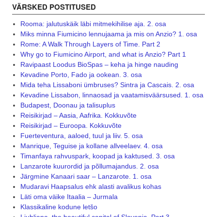
VÄRSKED POSTITUSED
Rooma: jalutuskäik läbi mitmekihilise aja. 2. osa
Miks minna Fiumicino lennujaama ja mis on Anzio? 1. osa
Rome: A Walk Through Layers of Time. Part 2
Why go to Fiumicino Airport, and what is Anzio? Part 1
Ravipaast Loodus BioSpas – keha ja hinge nauding
Kevadine Porto, Fado ja ookean. 3. osa
Mida teha Lissaboni ümbruses? Sintra ja Cascais. 2. osa
Kevadine Lissabon, linnaosad ja vaatamisväärsused. 1. osa
Budapest, Doonau ja talisuplus
Reisikirjad – Aasia, Aafrika. Kokkuvõte
Reisikirjad – Euroopa. Kokkuvõte
Fuerteventura, aaloed, tuul ja liiv. 5. osa
Manrique, Teguise ja kollane allveelaev. 4. osa
Timanfaya rahvuspark, koopad ja kaktused. 3. osa
Lanzarote kuurordid ja põllumajandus. 2. osa
Järgmine Kanaari saar – Lanzarote. 1. osa
Mudaravi Haapsalus ehk alasti avalikus kohas
Läti oma väike Itaalia – Jurmala
Klassikaline kodune letšo