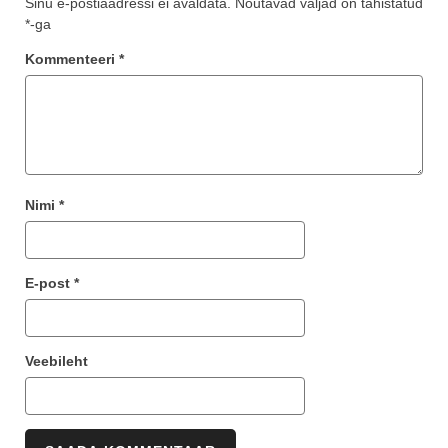
Sinu e-postiaadressi ei avaldata.
Nõutavad väljad on tähistatud
*
-ga
Kommenteeri
*
Nimi
*
E-post
*
Veebileht