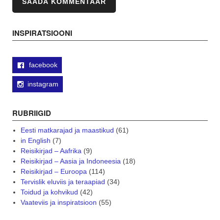
INSPIRATSIOONI
facebook
instagram
RUBRIIGID
Eesti matkarajad ja maastikud
(61)
in English
(7)
Reisikirjad – Aafrika
(9)
Reisikirjad – Aasia ja Indoneesia
(18)
Reisikirjad – Euroopa
(114)
Tervislik eluviis ja teraapiad
(34)
Toidud ja kohvikud
(42)
Vaateviis ja inspiratsioon
(55)