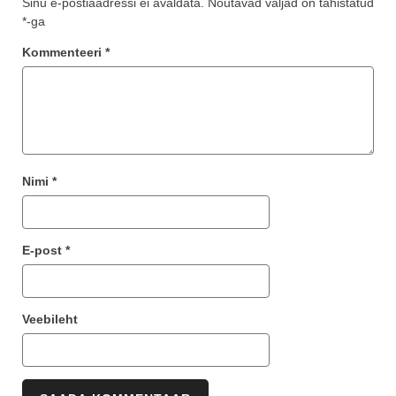
Sinu e-postiaadressi ei avaldata.
Nõutavad väljad on tähistatud
*
-ga
Kommenteeri
*
Nimi
*
E-post
*
Veebileht