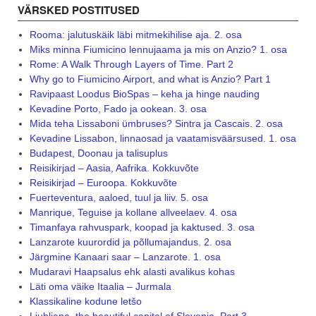
VÄRSKED POSTITUSED
Rooma: jalutuskäik läbi mitmekihilise aja. 2. osa
Miks minna Fiumicino lennujaama ja mis on Anzio? 1. osa
Rome: A Walk Through Layers of Time. Part 2
Why go to Fiumicino Airport, and what is Anzio? Part 1
Ravipaast Loodus BioSpas – keha ja hinge nauding
Kevadine Porto, Fado ja ookean. 3. osa
Mida teha Lissaboni ümbruses? Sintra ja Cascais. 2. osa
Kevadine Lissabon, linnaosad ja vaatamisväärsused. 1. osa
Budapest, Doonau ja talisuplus
Reisikirjad – Aasia, Aafrika. Kokkuvõte
Reisikirjad – Euroopa. Kokkuvõte
Fuerteventura, aaloed, tuul ja liiv. 5. osa
Manrique, Teguise ja kollane allveelaev. 4. osa
Timanfaya rahvuspark, koopad ja kaktused. 3. osa
Lanzarote kuurordid ja põllumajandus. 2. osa
Järgmine Kanaari saar – Lanzarote. 1. osa
Mudaravi Haapsalus ehk alasti avalikus kohas
Läti oma väike Itaalia – Jurmala
Klassikaline kodune letšo