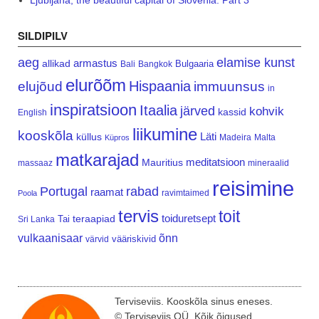
Ljubljana, the beautiful capital of Slovenia. Part 3
SILDIPILV
aeg
elamise kunst
armastus
allikad
Bulgaaria
Bali
Bangkok
elurõõm
Hispaania
elujõud
immuunsus
in
inspiratsioon
Itaalia
järved
kohvik
kassid
English
liikumine
kooskõla
Läti
küllus
Madeira
Malta
Küpros
matkarajad
meditatsioon
Mauritius
massaaz
mineraalid
reisimine
Portugal
rabad
raamat
ravimtaimed
Poola
tervis
toit
teraapiad
toiduretsept
Tai
Sri Lanka
vulkaanisaar
õnn
vääriskivid
värvid
Terviseviis. Kooskõla sinus eneses.
© Terviseviis OÜ. Kõik õigused