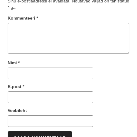
Sinu e-postiaadressi ei avaldata.
Nõutavad väljad on tähistatud
*
-ga
Kommenteeri
*
Nimi
*
E-post
*
Veebileht