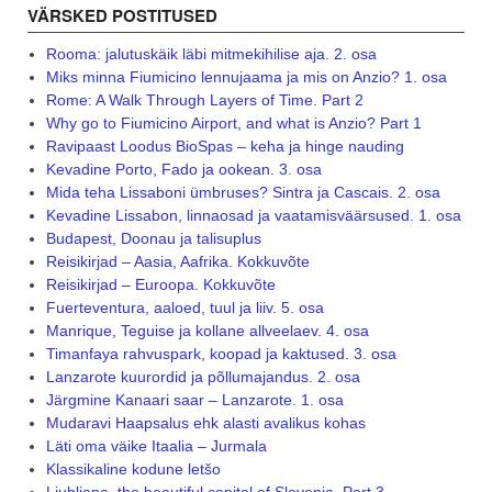
VÄRSKED POSTITUSED
Rooma: jalutuskäik läbi mitmekihilise aja. 2. osa
Miks minna Fiumicino lennujaama ja mis on Anzio? 1. osa
Rome: A Walk Through Layers of Time. Part 2
Why go to Fiumicino Airport, and what is Anzio? Part 1
Ravipaast Loodus BioSpas – keha ja hinge nauding
Kevadine Porto, Fado ja ookean. 3. osa
Mida teha Lissaboni ümbruses? Sintra ja Cascais. 2. osa
Kevadine Lissabon, linnaosad ja vaatamisväärsused. 1. osa
Budapest, Doonau ja talisuplus
Reisikirjad – Aasia, Aafrika. Kokkuvõte
Reisikirjad – Euroopa. Kokkuvõte
Fuerteventura, aaloed, tuul ja liiv. 5. osa
Manrique, Teguise ja kollane allveelaev. 4. osa
Timanfaya rahvuspark, koopad ja kaktused. 3. osa
Lanzarote kuurordid ja põllumajandus. 2. osa
Järgmine Kanaari saar – Lanzarote. 1. osa
Mudaravi Haapsalus ehk alasti avalikus kohas
Läti oma väike Itaalia – Jurmala
Klassikaline kodune letšo