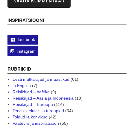
INSPIRATSIOONI
facebook
instagram
RUBRIIGID
Eesti matkarajad ja maastikud
(61)
in English
(7)
Reisikirjad – Aafrika
(9)
Reisikirjad – Aasia ja Indoneesia
(18)
Reisikirjad – Euroopa
(114)
Tervislik eluviis ja teraapiad
(34)
Toidud ja kohvikud
(42)
Vaateviis ja inspiratsioon
(55)