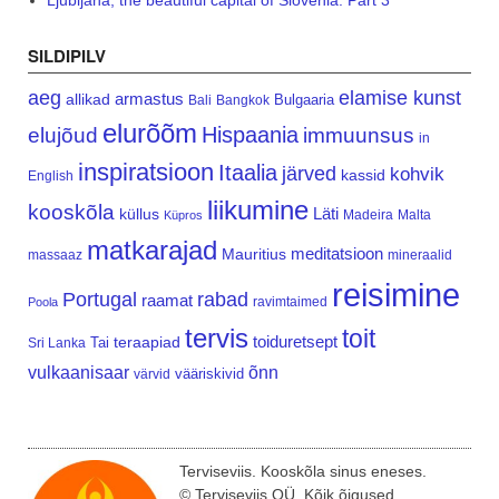
Ljubljana, the beautiful capital of Slovenia. Part 3
SILDIPILV
aeg
elamise kunst
armastus
allikad
Bulgaaria
Bali
Bangkok
elurõõm
Hispaania
elujõud
immuunsus
in
inspiratsioon
Itaalia
järved
kohvik
kassid
English
liikumine
kooskõla
Läti
küllus
Madeira
Malta
Küpros
matkarajad
meditatsioon
Mauritius
massaaz
mineraalid
reisimine
Portugal
rabad
raamat
ravimtaimed
Poola
tervis
toit
teraapiad
toiduretsept
Tai
Sri Lanka
vulkaanisaar
õnn
vääriskivid
värvid
Terviseviis. Kooskõla sinus eneses.
© Terviseviis OÜ. Kõik õigused