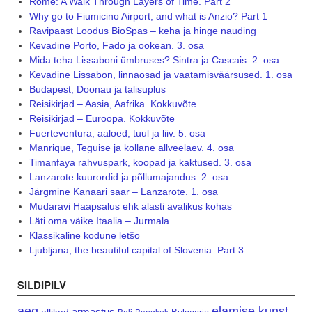
Rome: A Walk Through Layers of Time. Part 2
Why go to Fiumicino Airport, and what is Anzio? Part 1
Ravipaast Loodus BioSpas – keha ja hinge nauding
Kevadine Porto, Fado ja ookean. 3. osa
Mida teha Lissaboni ümbruses? Sintra ja Cascais. 2. osa
Kevadine Lissabon, linnaosad ja vaatamisväärsused. 1. osa
Budapest, Doonau ja talisuplus
Reisikirjad – Aasia, Aafrika. Kokkuvõte
Reisikirjad – Euroopa. Kokkuvõte
Fuerteventura, aaloed, tuul ja liiv. 5. osa
Manrique, Teguise ja kollane allveelaev. 4. osa
Timanfaya rahvuspark, koopad ja kaktused. 3. osa
Lanzarote kuurordid ja põllumajandus. 2. osa
Järgmine Kanaari saar – Lanzarote. 1. osa
Mudaravi Haapsalus ehk alasti avalikus kohas
Läti oma väike Itaalia – Jurmala
Klassikaline kodune letšo
Ljubljana, the beautiful capital of Slovenia. Part 3
SILDIPILV
aeg
elamise kunst
armastus