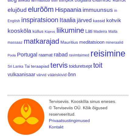
allikad
Bulgaaria
Bali
Bangkok
elurõõm
Hispaania
elujõud
immuunsus
in
inspiratsioon
Itaalia
järved
kohvik
kassid
English
liikumine
kooskõla
Läti
küllus
Madeira
Malta
Küpros
matkarajad
meditatsioon
Mauritius
massaaz
mineraalid
reisimine
Portugal
rabad
raamat
ravimtaimed
Poola
tervis
toit
teraapiad
toiduretsept
Tai
Sri Lanka
vulkaanisaar
õnn
vääriskivid
värvid
Terviseviis. Kooskõla sinus eneses.
© Terviseviis OÜ. Kõik õigused
reserveeritud.
Privaatsustingimused
Kontakt