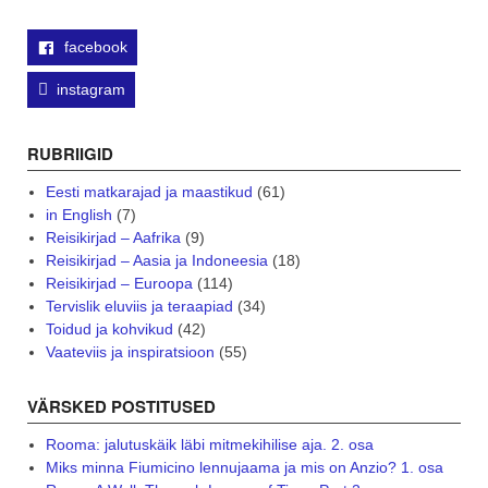
facebook
instagram
RUBRIIGID
Eesti matkarajad ja maastikud
(61)
in English
(7)
Reisikirjad – Aafrika
(9)
Reisikirjad – Aasia ja Indoneesia
(18)
Reisikirjad – Euroopa
(114)
Tervislik eluviis ja teraapiad
(34)
Toidud ja kohvikud
(42)
Vaateviis ja inspiratsioon
(55)
VÄRSKED POSTITUSED
Rooma: jalutuskäik läbi mitmekihilise aja. 2. osa
Miks minna Fiumicino lennujaama ja mis on Anzio? 1. osa