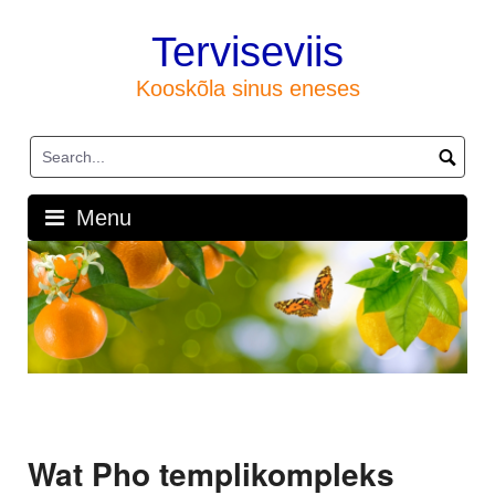
Skip
to
Terviseviis
content
Kooskõla sinus eneses
Menu
Wat Pho templikompleks