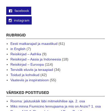
facebook
instagram
RUBRIIGID
Eesti matkarajad ja maastikud
(61)
in English
(7)
Reisikirjad – Aafrika
(9)
Reisikirjad – Aasia ja Indoneesia
(18)
Reisikirjad – Euroopa
(114)
Tervislik eluviis ja teraapiad
(34)
Toidud ja kohvikud
(42)
Vaateviis ja inspiratsioon
(55)
VÄRSKED POSTITUSED
Rooma: jalutuskäik läbi mitmekihilise aja. 2. osa
Miks minna Fiumicino lennujaama ja mis on Anzio? 1. osa