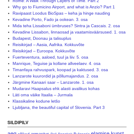
Rome: A Walk Through Layers of Time. Part 2
Why go to Fiumicino Airport, and what is Anzio? Part 1
Ravipaast Loodus BioSpas – keha ja hinge nauding
Kevadine Porto, Fado ja ookean. 3. osa
Mida teha Lissaboni ümbruses? Sintra ja Cascais. 2. osa
Kevadine Lissabon, linnaosad ja vaatamisväärsused. 1. osa
Budapest, Doonau ja talisuplus
Reisikirjad – Aasia, Aafrika. Kokkuvõte
Reisikirjad – Euroopa. Kokkuvõte
Fuerteventura, aaloed, tuul ja liiv. 5. osa
Manrique, Teguise ja kollane allveelaev. 4. osa
Timanfaya rahvuspark, koopad ja kaktused. 3. osa
Lanzarote kuurordid ja põllumajandus. 2. osa
Järgmine Kanaari saar – Lanzarote. 1. osa
Mudaravi Haapsalus ehk alasti avalikus kohas
Läti oma väike Itaalia – Jurmala
Klassikaline kodune letšo
Ljubljana, the beautiful capital of Slovenia. Part 3
SILDIPILV
aeg
elamise kunst
armastus