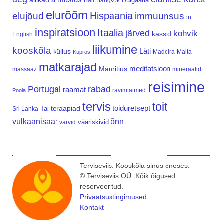
allikad
Bulgaaria
Bali
Bangkok
elurõõm
Hispaania
elujõud
immuunsus
in
inspiratsioon
Itaalia
järved
kohvik
kassid
English
liikumine
kooskõla
Läti
küllus
Madeira
Malta
Küpros
matkarajad
meditatsioon
Mauritius
massaaz
mineraalid
reisimine
Portugal
rabad
raamat
ravimtaimed
Poola
tervis
toit
teraapiad
toiduretsept
Tai
Sri Lanka
vulkaanisaar
õnn
vääriskivid
värvid
Terviseviis. Kooskõla sinus eneses.
© Terviseviis OÜ. Kõik õigused
reserveeritud.
Privaatsustingimused
Kontakt