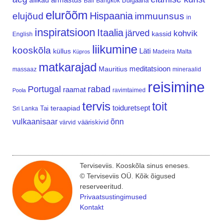
allikad
Bulgaaria
Bali
Bangkok
elurõõm
Hispaania
elujõud
immuunsus
in
inspiratsioon
Itaalia
järved
kohvik
kassid
English
liikumine
kooskõla
Läti
küllus
Madeira
Malta
Küpros
matkarajad
meditatsioon
Mauritius
massaaz
mineraalid
reisimine
Portugal
rabad
raamat
ravimtaimed
Poola
tervis
toit
teraapiad
toiduretsept
Tai
Sri Lanka
vulkaanisaar
õnn
vääriskivid
värvid
Terviseviis. Kooskõla sinus eneses.
© Terviseviis OÜ. Kõik õigused
reserveeritud.
Privaatsustingimused
Kontakt