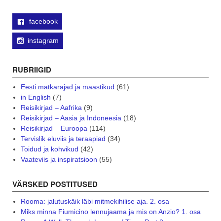
facebook
instagram
RUBRIIGID
Eesti matkarajad ja maastikud
(61)
in English
(7)
Reisikirjad – Aafrika
(9)
Reisikirjad – Aasia ja Indoneesia
(18)
Reisikirjad – Euroopa
(114)
Tervislik eluviis ja teraapiad
(34)
Toidud ja kohvikud
(42)
Vaateviis ja inspiratsioon
(55)
VÄRSKED POSTITUSED
Rooma: jalutuskäik läbi mitmekihilise aja. 2. osa
Miks minna Fiumicino lennujaama ja mis on Anzio? 1. osa