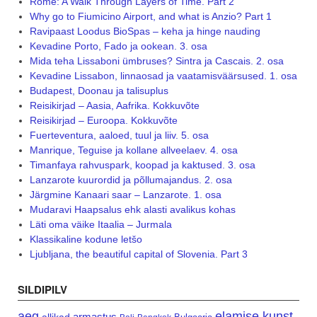
Rome: A Walk Through Layers of Time. Part 2
Why go to Fiumicino Airport, and what is Anzio? Part 1
Ravipaast Loodus BioSpas – keha ja hinge nauding
Kevadine Porto, Fado ja ookean. 3. osa
Mida teha Lissaboni ümbruses? Sintra ja Cascais. 2. osa
Kevadine Lissabon, linnaosad ja vaatamisväärsused. 1. osa
Budapest, Doonau ja talisuplus
Reisikirjad – Aasia, Aafrika. Kokkuvõte
Reisikirjad – Euroopa. Kokkuvõte
Fuerteventura, aaloed, tuul ja liiv. 5. osa
Manrique, Teguise ja kollane allveelaev. 4. osa
Timanfaya rahvuspark, koopad ja kaktused. 3. osa
Lanzarote kuurordid ja põllumajandus. 2. osa
Järgmine Kanaari saar – Lanzarote. 1. osa
Mudaravi Haapsalus ehk alasti avalikus kohas
Läti oma väike Itaalia – Jurmala
Klassikaline kodune letšo
Ljubljana, the beautiful capital of Slovenia. Part 3
SILDIPILV
aeg
elamise kunst
armastus