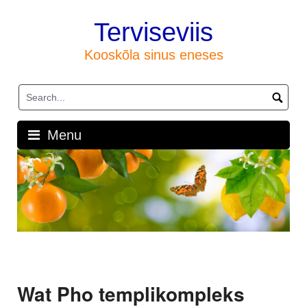
Skip
to
Terviseviis
content
Kooskõla sinus eneses
Menu
Wat Pho templikompleks