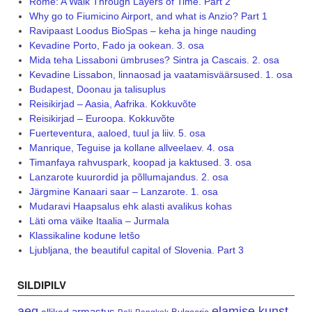
Rome: A Walk Through Layers of Time. Part 2
Why go to Fiumicino Airport, and what is Anzio? Part 1
Ravipaast Loodus BioSpas – keha ja hinge nauding
Kevadine Porto, Fado ja ookean. 3. osa
Mida teha Lissaboni ümbruses? Sintra ja Cascais. 2. osa
Kevadine Lissabon, linnaosad ja vaatamisväärsused. 1. osa
Budapest, Doonau ja talisuplus
Reisikirjad – Aasia, Aafrika. Kokkuvõte
Reisikirjad – Euroopa. Kokkuvõte
Fuerteventura, aaloed, tuul ja liiv. 5. osa
Manrique, Teguise ja kollane allveelaev. 4. osa
Timanfaya rahvuspark, koopad ja kaktused. 3. osa
Lanzarote kuurordid ja põllumajandus. 2. osa
Järgmine Kanaari saar – Lanzarote. 1. osa
Mudaravi Haapsalus ehk alasti avalikus kohas
Läti oma väike Itaalia – Jurmala
Klassikaline kodune letšo
Ljubljana, the beautiful capital of Slovenia. Part 3
SILDIPILV
aeg
elamise kunst
armastus