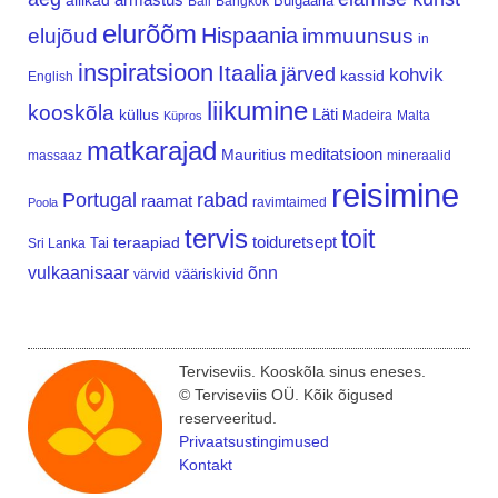
allikad
Bulgaaria
Bali
Bangkok
elurõõm
Hispaania
elujõud
immuunsus
in
inspiratsioon
Itaalia
järved
kohvik
kassid
English
liikumine
kooskõla
Läti
küllus
Madeira
Malta
Küpros
matkarajad
meditatsioon
Mauritius
massaaz
mineraalid
reisimine
Portugal
rabad
raamat
ravimtaimed
Poola
tervis
toit
teraapiad
toiduretsept
Tai
Sri Lanka
vulkaanisaar
õnn
vääriskivid
värvid
Terviseviis. Kooskõla sinus eneses.
© Terviseviis OÜ. Kõik õigused
reserveeritud.
Privaatsustingimused
Kontakt