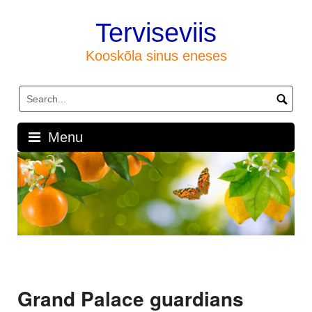
Skip
to
Terviseviis
content
Kooskõla sinus eneses
Menu
Grand Palace guardians