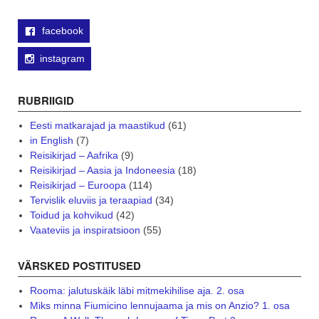
facebook
instagram
RUBRIIGID
Eesti matkarajad ja maastikud
(61)
in English
(7)
Reisikirjad – Aafrika
(9)
Reisikirjad – Aasia ja Indoneesia
(18)
Reisikirjad – Euroopa
(114)
Tervislik eluviis ja teraapiad
(34)
Toidud ja kohvikud
(42)
Vaateviis ja inspiratsioon
(55)
VÄRSKED POSTITUSED
Rooma: jalutuskäik läbi mitmekihilise aja. 2. osa
Miks minna Fiumicino lennujaama ja mis on Anzio? 1. osa